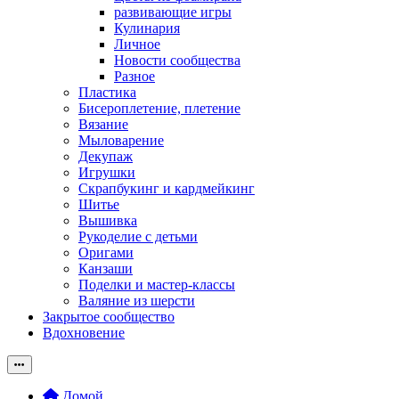
развивающие игры
Кулинария
Личное
Новости сообщества
Разное
Пластика
Бисероплетение, плетение
Вязание
Мыловарение
Декупаж
Игрушки
Скрапбукинг и кардмейкинг
Шитье
Вышивка
Рукоделие с детьми
Оригами
Канзаши
Поделки и мастер-классы
Валяние из шерсти
Закрытое сообщество
Вдохновение
Домой