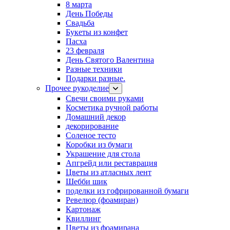
8 марта
День Победы
Свадьба
Букеты из конфет
Пасха
23 февраля
День Святого Валентина
Разные техники
Подарки разные.
Прочее рукоделие
Свечи своими руками
Косметика ручной работы
Домашний декор
декорирование
Соленое тесто
Коробки из бумаги
Украшение для стола
Апгрейд или реставрация
Цветы из атласных лент
Шебби шик
поделки из гофрированной бумаги
Ревелюр (фоамиран)
Картонаж
Квиллинг
Цветы из фоамирана