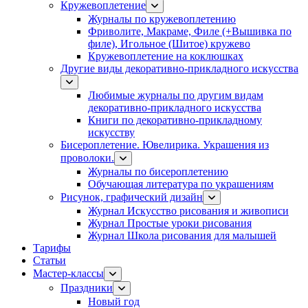
Кружевоплетение
Журналы по кружевоплетению
Фриволите, Макраме, Филе (+Вышивка по
филе), Игольное (Шитое) кружево
Кружевоплетение на коклюшках
Другие виды декоративно-прикладного искусства
Любимые журналы по другим видам
декоративно-прикладного искусства
Книги по декоративно-прикладному
искусству
Бисероплетение. Ювелирика. Украшения из
проволоки.
Журналы по бисероплетению
Обучающая литература по украшениям
Рисунок, графический дизайн
Журнал Искусство рисования и живописи
Журнал Простые уроки рисования
Журнал Школа рисования для малышей
Тарифы
Статьи
Мастер-классы
Праздники
Новый год