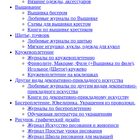
Вязание одежды, аксессуаров
Вышивание
Вышивка бисером
Любимые журналы по Вышивке
Схемы для вышивки крестом
Книги по вышивке крестиком
Шитье, пэчворк
Любимые журналы по шитью
Мягкие игрушки, куклы, одежда для кукол
Кружевоплетение
Журналы по кружевоплетению
Фриволите, Макраме, Филе (+Вышивка по филе),
Игольное (Шитое) кружево
Кружевоплетение на коклюшках
Другие виды декоративно-прикладного искусства
Любимые журналы по другим видам декоративно-
прикладного искусства
Книги по декоративно-прикладному искусству
Бисероплетение. Ювелирика. Украшения из проволоки.
Журналы по бисероплетению
Обучающая литература по украшениям
Рисунок, графический дизайн
Журнал Искусство рисования и живописи
Журнал Простые уроки рисования
Журнал Школа рисования для малышей