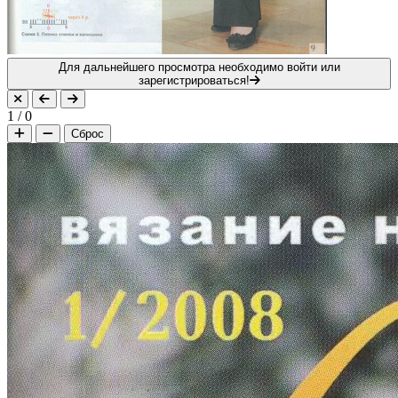
Для дальнейшего просмотра необходимо войти или
зарегистрироваться!
1
/
0
Сброс