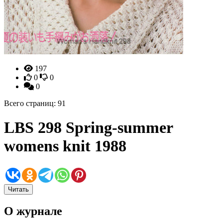
197
0
0
0
Всего страниц: 91
LBS 298 Spring-summer
womens knit 1988
Читать
О журнале