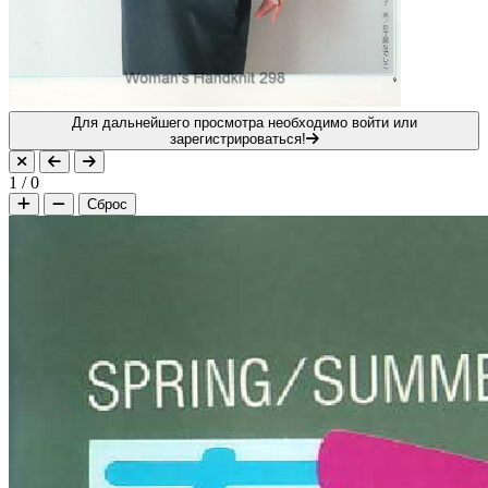
Для дальнейшего просмотра необходимо войти или
зарегистрироваться!
1
/
0
Сброс