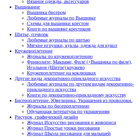
Вязание одежды, аксессуаров
Вышивание
Вышивка бисером
Любимые журналы по Вышивке
Схемы для вышивки крестом
Книги по вышивке крестиком
Шитье, пэчворк
Любимые журналы по шитью
Мягкие игрушки, куклы, одежда для кукол
Кружевоплетение
Журналы по кружевоплетению
Фриволите, Макраме, Филе (+Вышивка по филе),
Игольное (Шитое) кружево
Кружевоплетение на коклюшках
Другие виды декоративно-прикладного искусства
Любимые журналы по другим видам декоративно-
прикладного искусства
Книги по декоративно-прикладному искусству
Бисероплетение. Ювелирика. Украшения из проволоки.
Журналы по бисероплетению
Обучающая литература по украшениям
Рисунок, графический дизайн
Журнал Искусство рисования и живописи
Журнал Простые уроки рисования
Журнал Школа рисования для малышей