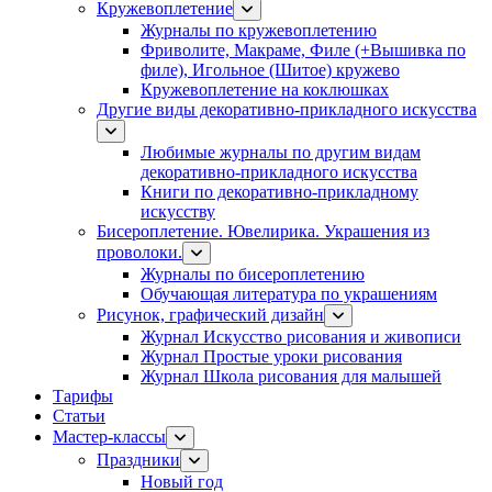
Кружевоплетение
Журналы по кружевоплетению
Фриволите, Макраме, Филе (+Вышивка по
филе), Игольное (Шитое) кружево
Кружевоплетение на коклюшках
Другие виды декоративно-прикладного искусства
Любимые журналы по другим видам
декоративно-прикладного искусства
Книги по декоративно-прикладному
искусству
Бисероплетение. Ювелирика. Украшения из
проволоки.
Журналы по бисероплетению
Обучающая литература по украшениям
Рисунок, графический дизайн
Журнал Искусство рисования и живописи
Журнал Простые уроки рисования
Журнал Школа рисования для малышей
Тарифы
Статьи
Мастер-классы
Праздники
Новый год