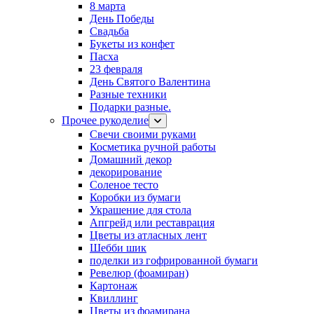
8 марта
День Победы
Свадьба
Букеты из конфет
Пасха
23 февраля
День Святого Валентина
Разные техники
Подарки разные.
Прочее рукоделие
Свечи своими руками
Косметика ручной работы
Домашний декор
декорирование
Соленое тесто
Коробки из бумаги
Украшение для стола
Апгрейд или реставрация
Цветы из атласных лент
Шебби шик
поделки из гофрированной бумаги
Ревелюр (фоамиран)
Картонаж
Квиллинг
Цветы из фоамирана