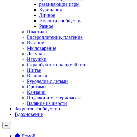
развивающие игры
Кулинария
Личное
Новости сообщества
Разное
Пластика
Бисероплетение, плетение
Вязание
Мыловарение
Декупаж
Игрушки
Скрапбукинг и кардмейкинг
Шитье
Вышивка
Рукоделие с детьми
Оригами
Канзаши
Поделки и мастер-классы
Валяние из шерсти
Закрытое сообщество
Вдохновение
Домой