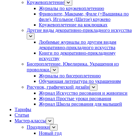
Кружевоплетение
Журналы по кружевоплетению
Фриволите, Макраме, Филе (+Вышивка по
филе), Игольное (Шитое) кружево
Кружевоплетение на коклюшках
Другие виды декоративно-прикладного искусства
Любимые журналы по другим видам
декоративно-прикладного искусства
Книги по декоративно-прикладному
искусству
Бисероплетение. Ювелирика. Украшения из
проволоки.
Журналы по бисероплетению
Обучающая литература по украшениям
Рисунок, графический дизайн
Журнал Искусство рисования и живописи
Журнал Простые уроки рисования
Журнал Школа рисования для малышей
Тарифы
Статьи
Мастер-классы
Праздники
Новый год