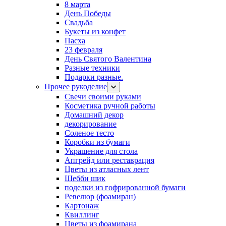
8 марта
День Победы
Свадьба
Букеты из конфет
Пасха
23 февраля
День Святого Валентина
Разные техники
Подарки разные.
Прочее рукоделие
Свечи своими руками
Косметика ручной работы
Домашний декор
декорирование
Соленое тесто
Коробки из бумаги
Украшение для стола
Апгрейд или реставрация
Цветы из атласных лент
Шебби шик
поделки из гофрированной бумаги
Ревелюр (фоамиран)
Картонаж
Квиллинг
Цветы из фоамирана