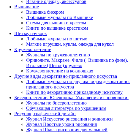
Вязание одежды, аксессуаров
Вышивание
Вышивка бисером
Любимые журналы по Вышивке
Схемы для вышивки крестом
Книги по вышивке крестиком
Шитье, пэчворк
Любимые журналы по шитью
Мягкие игрушки, куклы, одежда для кукол
Кружевоплетение
Журналы по кружевоплетению
Фриволите, Макраме, Филе (+Вышивка по филе),
Игольное (Шитое) кружево
Кружевоплетение на коклюшках
Другие виды декоративно-прикладного искусства
Любимые журналы по другим видам декоративно-
прикладного искусства
Книги по декоративно-прикладному искусству
Бисероплетение. Ювелирика. Украшения из проволоки.
Журналы по бисероплетению
Обучающая литература по украшениям
Рисунок, графический дизайн
Журнал Искусство рисования и живописи
Журнал Простые уроки рисования
Журнал Школа рисования для малышей