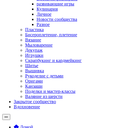
развивающие игры
Кулинария
Личное
Новости сообщества
Разное
Пластика
Бисероплетение, плетение
Вязание
Мыловарение
Декупаж
Игрушки
Скрапбукинг и кардмейкинг
Шитье
Вышивка
Рукоделие с детьми
Оригами
Канзаши
Поделки и мастер-классы
Валяние из шерсти
Закрытое сообщество
Вдохновение
Домой