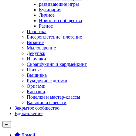
развивающие игры
Кулинария
Личное
Новости сообщества
Разное
Пластика
Бисероплетение, плетение
Вязание
Мыловарение
Декупаж
Игрушки
Скрапбукинг и кардмейкинг
Шитье
Вышивка
Рукоделие с детьми
Оригами
Канзаши
Поделки и мастер-классы
Валяние из шерсти
Закрытое сообщество
Вдохновение
Домой