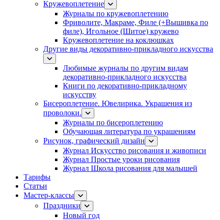
Кружевоплетение
Журналы по кружевоплетению
Фриволите, Макраме, Филе (+Вышивка по
филе), Игольное (Шитое) кружево
Кружевоплетение на коклюшках
Другие виды декоративно-прикладного искусства
Любимые журналы по другим видам
декоративно-прикладного искусства
Книги по декоративно-прикладному
искусству
Бисероплетение. Ювелирика. Украшения из
проволоки.
Журналы по бисероплетению
Обучающая литература по украшениям
Рисунок, графический дизайн
Журнал Искусство рисования и живописи
Журнал Простые уроки рисования
Журнал Школа рисования для малышей
Тарифы
Статьи
Мастер-классы
Праздники
Новый год