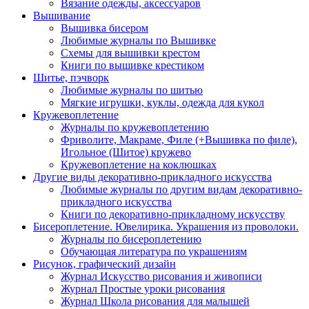
Вязание одежды, аксессуаров
Вышивание
Вышивка бисером
Любимые журналы по Вышивке
Схемы для вышивки крестом
Книги по вышивке крестиком
Шитье, пэчворк
Любимые журналы по шитью
Мягкие игрушки, куклы, одежда для кукол
Кружевоплетение
Журналы по кружевоплетению
Фриволите, Макраме, Филе (+Вышивка по филе),
Игольное (Шитое) кружево
Кружевоплетение на коклюшках
Другие виды декоративно-прикладного искусства
Любимые журналы по другим видам декоративно-
прикладного искусства
Книги по декоративно-прикладному искусству
Бисероплетение. Ювелирика. Украшения из проволоки.
Журналы по бисероплетению
Обучающая литература по украшениям
Рисунок, графический дизайн
Журнал Искусство рисования и живописи
Журнал Простые уроки рисования
Журнал Школа рисования для малышей