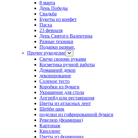
8 марта
День Победы
Свадьба
Букеты из конфет
Пасха
23 февраля
День Святого Валентина
Разные техники
Подарки разные.
Прочее рукоделие
Свечи своими руками
Косметика ручной работы
Домашний декор
декорирование
Соленое тесто
Коробки из бумаги
Украшение для стола
Апгрейд или реставрация
Цветы из атласных лент
Шебби шик
поделки из гофрированной бумаги
Ревелюр (фоамиран)
Картонаж
Квиллинг
Цветы из фоамирана