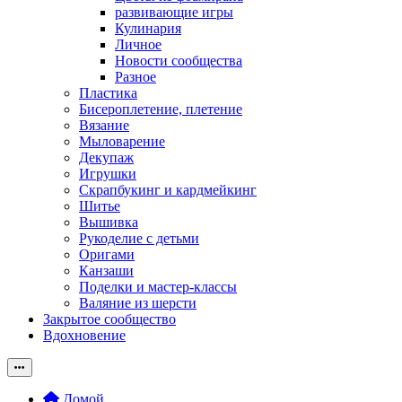
развивающие игры
Кулинария
Личное
Новости сообщества
Разное
Пластика
Бисероплетение, плетение
Вязание
Мыловарение
Декупаж
Игрушки
Скрапбукинг и кардмейкинг
Шитье
Вышивка
Рукоделие с детьми
Оригами
Канзаши
Поделки и мастер-классы
Валяние из шерсти
Закрытое сообщество
Вдохновение
Домой