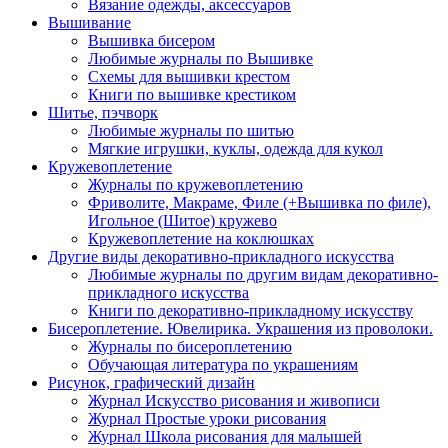
Вязание одежды, аксессуаров
Вышивание
Вышивка бисером
Любимые журналы по Вышивке
Схемы для вышивки крестом
Книги по вышивке крестиком
Шитье, пэчворк
Любимые журналы по шитью
Мягкие игрушки, куклы, одежда для кукол
Кружевоплетение
Журналы по кружевоплетению
Фриволите, Макраме, Филе (+Вышивка по филе),
Игольное (Шитое) кружево
Кружевоплетение на коклюшках
Другие виды декоративно-прикладного искусства
Любимые журналы по другим видам декоративно-
прикладного искусства
Книги по декоративно-прикладному искусству
Бисероплетение. Ювелирика. Украшения из проволоки.
Журналы по бисероплетению
Обучающая литература по украшениям
Рисунок, графический дизайн
Журнал Искусство рисования и живописи
Журнал Простые уроки рисования
Журнал Школа рисования для малышей