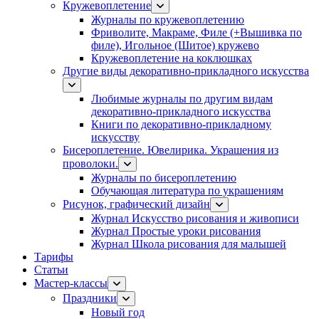
Кружевоплетение
Журналы по кружевоплетению
Фриволите, Макраме, Филе (+Вышивка по
филе), Игольное (Шитое) кружево
Кружевоплетение на коклюшках
Другие виды декоративно-прикладного искусства
Любимые журналы по другим видам
декоративно-прикладного искусства
Книги по декоративно-прикладному
искусству
Бисероплетение. Ювелирика. Украшения из
проволоки.
Журналы по бисероплетению
Обучающая литература по украшениям
Рисунок, графический дизайн
Журнал Искусство рисования и живописи
Журнал Простые уроки рисования
Журнал Школа рисования для малышей
Тарифы
Статьи
Мастер-классы
Праздники
Новый год