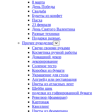
8 марта
День Победы
Свадьба
Букеты из конфет
Пасха
23 февраля
День Святого Валентина
Разные техники
Подарки разные.
Прочее рукоделие
Свечи своими руками
Косметика ручной работы
Домашний декор
декорирование
Соленое тесто
Коробки из бумаги
Украшение для стола
Апгрейд или реставрация
Цветы из атласных лент
Шебби шик
поделки из гофрированной бумаги
Ревелюр (фоамиран)
Картонаж
Квиллинг
Цветы из фоамирана