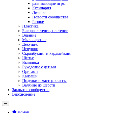
развивающие игры
Кулинария
Личное
Новости сообщества
Разное
Пластика
Бисероплетение, плетение
Вязание
Мыловарение
Декупаж
Игрушки
Скрапбукинг и кардмейкинг
Шитье
Вышивка
Рукоделие с детьми
Оригами
Канзаши
Поделки и мастер-классы
Валяние из шерсти
Закрытое сообщество
Вдохновение
Домой