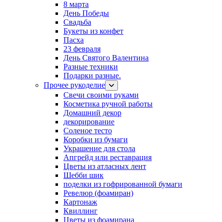
8 марта
День Победы
Свадьба
Букеты из конфет
Пасха
23 февраля
День Святого Валентина
Разные техники
Подарки разные.
Прочее рукоделие
Свечи своими руками
Косметика ручной работы
Домашний декор
декорирование
Соленое тесто
Коробки из бумаги
Украшение для стола
Апгрейд или реставрация
Цветы из атласных лент
Шебби шик
поделки из гофрированной бумаги
Ревелюр (фоамиран)
Картонаж
Квиллинг
Цветы из фоамирана