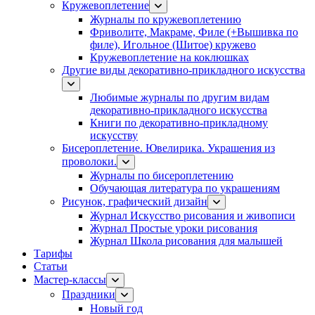
Кружевоплетение
Журналы по кружевоплетению
Фриволите, Макраме, Филе (+Вышивка по
филе), Игольное (Шитое) кружево
Кружевоплетение на коклюшках
Другие виды декоративно-прикладного искусства
Любимые журналы по другим видам
декоративно-прикладного искусства
Книги по декоративно-прикладному
искусству
Бисероплетение. Ювелирика. Украшения из
проволоки.
Журналы по бисероплетению
Обучающая литература по украшениям
Рисунок, графический дизайн
Журнал Искусство рисования и живописи
Журнал Простые уроки рисования
Журнал Школа рисования для малышей
Тарифы
Статьи
Мастер-классы
Праздники
Новый год