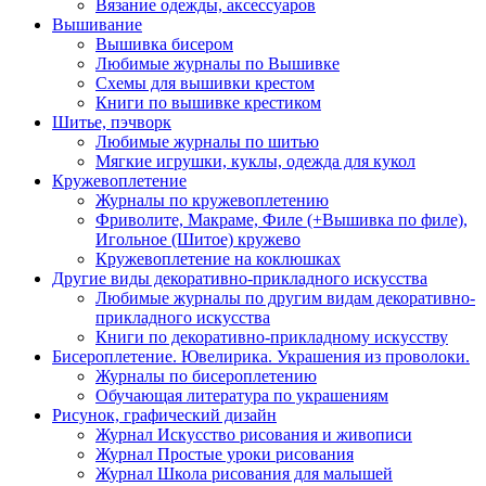
Вязание одежды, аксессуаров
Вышивание
Вышивка бисером
Любимые журналы по Вышивке
Схемы для вышивки крестом
Книги по вышивке крестиком
Шитье, пэчворк
Любимые журналы по шитью
Мягкие игрушки, куклы, одежда для кукол
Кружевоплетение
Журналы по кружевоплетению
Фриволите, Макраме, Филе (+Вышивка по филе),
Игольное (Шитое) кружево
Кружевоплетение на коклюшках
Другие виды декоративно-прикладного искусства
Любимые журналы по другим видам декоративно-
прикладного искусства
Книги по декоративно-прикладному искусству
Бисероплетение. Ювелирика. Украшения из проволоки.
Журналы по бисероплетению
Обучающая литература по украшениям
Рисунок, графический дизайн
Журнал Искусство рисования и живописи
Журнал Простые уроки рисования
Журнал Школа рисования для малышей