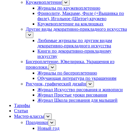
Кружевоплетение
Журналы по кружевоплетению
Фриволите, Макраме, Филе (+Вышивка по
филе), Игольное (Шитое) кружево
Кружевоплетение на коклюшках
Другие виды декоративно-прикладного искусства
Любимые журналы по другим видам
декоративно-прикладного искусства
Книги по декоративно-прикладному
искусству
Бисероплетение. Ювелирика. Украшения из
проволоки.
Журналы по бисероплетению
Обучающая литература по украшениям
Рисунок, графический дизайн
Журнал Искусство рисования и живописи
Журнал Простые уроки рисования
Журнал Школа рисования для малышей
Тарифы
Статьи
Мастер-классы
Праздники
Новый год