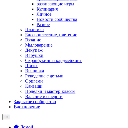
развивающие игры
Кулинария
Личное
Новости сообщества
Разное
Пластика
Бисероплетение, плетение
Вязание
Мыловарение
Декупаж
Игрушки
Скрапбукинг и кардмейкинг
Шитье
Вышивка
Рукоделие с детьми
Оригами
Канзаши
Поделки и мастер-классы
Валяние из шерсти
Закрытое сообщество
Вдохновение
Домой