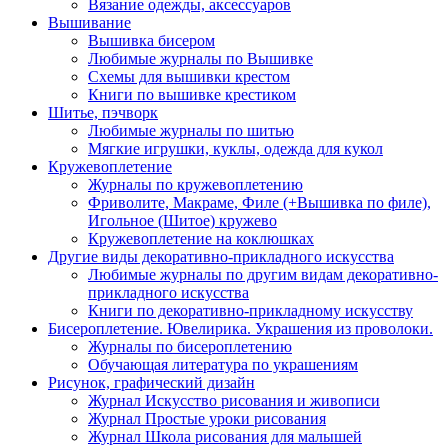
Вязание одежды, аксессуаров
Вышивание
Вышивка бисером
Любимые журналы по Вышивке
Схемы для вышивки крестом
Книги по вышивке крестиком
Шитье, пэчворк
Любимые журналы по шитью
Мягкие игрушки, куклы, одежда для кукол
Кружевоплетение
Журналы по кружевоплетению
Фриволите, Макраме, Филе (+Вышивка по филе),
Игольное (Шитое) кружево
Кружевоплетение на коклюшках
Другие виды декоративно-прикладного искусства
Любимые журналы по другим видам декоративно-
прикладного искусства
Книги по декоративно-прикладному искусству
Бисероплетение. Ювелирика. Украшения из проволоки.
Журналы по бисероплетению
Обучающая литература по украшениям
Рисунок, графический дизайн
Журнал Искусство рисования и живописи
Журнал Простые уроки рисования
Журнал Школа рисования для малышей