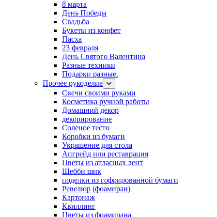
8 марта
День Победы
Свадьба
Букеты из конфет
Пасха
23 февраля
День Святого Валентина
Разные техники
Подарки разные.
Прочее рукоделие
Свечи своими руками
Косметика ручной работы
Домашний декор
декорирование
Соленое тесто
Коробки из бумаги
Украшение для стола
Апгрейд или реставрация
Цветы из атласных лент
Шебби шик
поделки из гофрированной бумаги
Ревелюр (фоамиран)
Картонаж
Квиллинг
Цветы из фоамирана