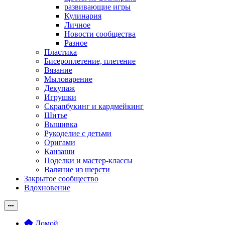
развивающие игры
Кулинария
Личное
Новости сообщества
Разное
Пластика
Бисероплетение, плетение
Вязание
Мыловарение
Декупаж
Игрушки
Скрапбукинг и кардмейкинг
Шитье
Вышивка
Рукоделие с детьми
Оригами
Канзаши
Поделки и мастер-классы
Валяние из шерсти
Закрытое сообщество
Вдохновение
Домой