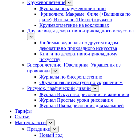
Кружевоплетение
Журналы по кружевоплетению
Фриволите, Макраме, Филе (+Вышивка по
филе), Игольное (Шитое) кружево
Кружевоплетение на коклюшках
Другие виды декоративно-прикладного искусства
Любимые журналы по другим видам
декоративно-прикладного искусства
Книги по декоративно-прикладному
искусству
Бисероплетение. Ювелирика. Украшения из
проволоки.
Журналы по бисероплетению
Обучающая литература по украшениям
Рисунок, графический дизайн
Журнал Искусство рисования и живописи
Журнал Простые уроки рисования
Журнал Школа рисования для малышей
Тарифы
Статьи
Мастер-классы
Праздники
Новый год