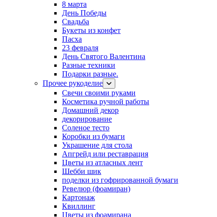
8 марта
День Победы
Свадьба
Букеты из конфет
Пасха
23 февраля
День Святого Валентина
Разные техники
Подарки разные.
Прочее рукоделие
Свечи своими руками
Косметика ручной работы
Домашний декор
декорирование
Соленое тесто
Коробки из бумаги
Украшение для стола
Апгрейд или реставрация
Цветы из атласных лент
Шебби шик
поделки из гофрированной бумаги
Ревелюр (фоамиран)
Картонаж
Квиллинг
Цветы из фоамирана