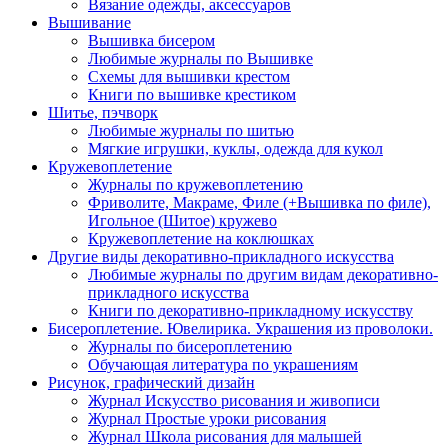
Вязание одежды, аксессуаров
Вышивание
Вышивка бисером
Любимые журналы по Вышивке
Схемы для вышивки крестом
Книги по вышивке крестиком
Шитье, пэчворк
Любимые журналы по шитью
Мягкие игрушки, куклы, одежда для кукол
Кружевоплетение
Журналы по кружевоплетению
Фриволите, Макраме, Филе (+Вышивка по филе),
Игольное (Шитое) кружево
Кружевоплетение на коклюшках
Другие виды декоративно-прикладного искусства
Любимые журналы по другим видам декоративно-
прикладного искусства
Книги по декоративно-прикладному искусству
Бисероплетение. Ювелирика. Украшения из проволоки.
Журналы по бисероплетению
Обучающая литература по украшениям
Рисунок, графический дизайн
Журнал Искусство рисования и живописи
Журнал Простые уроки рисования
Журнал Школа рисования для малышей