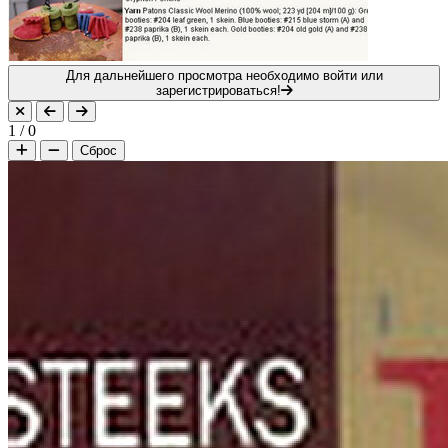
Для дальнейшего просмотра необходимо войти или
зарегистрироваться!
1
/
0
Сброс