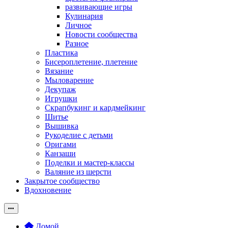
развивающие игры
Кулинария
Личное
Новости сообщества
Разное
Пластика
Бисероплетение, плетение
Вязание
Мыловарение
Декупаж
Игрушки
Скрапбукинг и кардмейкинг
Шитье
Вышивка
Рукоделие с детьми
Оригами
Канзаши
Поделки и мастер-классы
Валяние из шерсти
Закрытое сообщество
Вдохновение
Домой