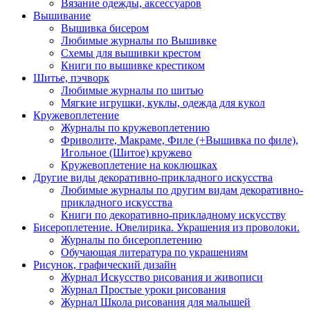
Вязание одежды, аксессуаров
Вышивание
Вышивка бисером
Любимые журналы по Вышивке
Схемы для вышивки крестом
Книги по вышивке крестиком
Шитье, пэчворк
Любимые журналы по шитью
Мягкие игрушки, куклы, одежда для кукол
Кружевоплетение
Журналы по кружевоплетению
Фриволите, Макраме, Филе (+Вышивка по филе),
Игольное (Шитое) кружево
Кружевоплетение на коклюшках
Другие виды декоративно-прикладного искусства
Любимые журналы по другим видам декоративно-
прикладного искусства
Книги по декоративно-прикладному искусству
Бисероплетение. Ювелирика. Украшения из проволоки.
Журналы по бисероплетению
Обучающая литература по украшениям
Рисунок, графический дизайн
Журнал Искусство рисования и живописи
Журнал Простые уроки рисования
Журнал Школа рисования для малышей