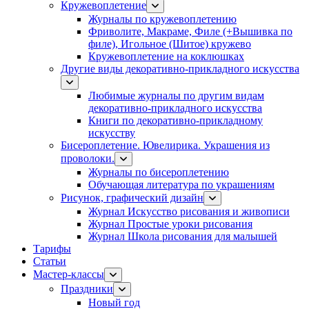
Кружевоплетение
Журналы по кружевоплетению
Фриволите, Макраме, Филе (+Вышивка по
филе), Игольное (Шитое) кружево
Кружевоплетение на коклюшках
Другие виды декоративно-прикладного искусства
Любимые журналы по другим видам
декоративно-прикладного искусства
Книги по декоративно-прикладному
искусству
Бисероплетение. Ювелирика. Украшения из
проволоки.
Журналы по бисероплетению
Обучающая литература по украшениям
Рисунок, графический дизайн
Журнал Искусство рисования и живописи
Журнал Простые уроки рисования
Журнал Школа рисования для малышей
Тарифы
Статьи
Мастер-классы
Праздники
Новый год