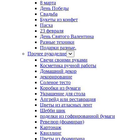
8 марта
День Победы
Свадьба
Букеты из конфет
Пасха
23 февраля
День Святого Валентина
Разные техники
Подарки разные.
Прочее рукоделие
Свечи своими руками
Косметика ручной работы
Домашний декор
декорирование
Соленое тесто
Коробки из бумаги
Украшение для стола
Апгрейд или реставрация
Цветы из атласных лент
Шебби шик
поделки из гофрированной бумаги
Ревелюр (фоамиран)
Картонаж
Квиллинг
Цветы из фоамирана