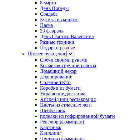
8 марта
День Победы
Свадьба
Букеты из конфет
Пасха
23 февраля
День Святого Валентина
Разные техники
Подарки разные.
Прочее рукоделие
Свечи своими руками
Косметика ручной работы
Домашний декор
декорирование
Соленое тесто
Коробки из бумаги
Украшение для стола
Апгрейд или реставрация
Цветы из атласных лент
Шебби шик
поделки из гофрированной бумаги
Ревелюр (фоамиран)
Картонаж
Квиллинг
Цветы из фоамирана