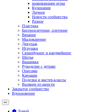
развивающие игры
Кулинария
Личное
Новости сообщества
Разное
Пластика
Бисероплетение, плетение
Вязание
Мыловарение
Декупаж
Игрушки
Скрапбукинг и кардмейкинг
Шитье
Вышивка
Рукоделие с детьми
Оригами
Канзаши
Поделки и мастер-классы
Валяние из шерсти
Закрытое сообщество
Вдохновение
Домой