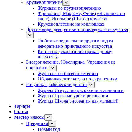
Кружевоплетение
Журналы по кружевоплетению
Фриволите, Макраме, Филе (+Вышивка по
филе), Игольное (Шитое) кружево
Кружевоплетение на коклюшках
Другие виды декоративно-прикладного искусства
Любимые журналы по другим видам
декоративно-прикладного искусства
Книги по декоративно-прикладному
искусству
Бисероплетение. Ювелирика. Украшения из
проволоки.
Журналы по бисероплетению
Обучающая литература по украшениям
Рисунок, графический дизайн
Журнал Искусство рисования и живописи
Журнал Простые уроки рисования
Журнал Школа рисования для малышей
Тарифы
Статьи
Мастер-классы
Праздники
Новый год