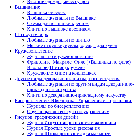
Вязание одежды, аксессуаров
Вышивание
Вышивка бисером
Любимые журналы по Вышивке
Схемы для вышивки крестом
Книги по вышивке крестиком
Шитье, пэчворк
Любимые журналы по шитью
Мягкие игрушки, куклы, одежда для кукол
Кружевоплетение
Журналы по кружевоплетению
Фриволите, Макраме, Филе (+Вышивка по филе),
Игольное (Шитое) кружево
Кружевоплетение на коклюшках
Другие виды декоративно-прикладного искусства
Любимые журналы по другим видам декоративно-
прикладного искусства
Книги по декоративно-прикладному искусству
Бисероплетение. Ювелирика. Украшения из проволоки.
Журналы по бисероплетению
Обучающая литература по украшениям
Рисунок, графический дизайн
Журнал Искусство рисования и живописи
Журнал Простые уроки рисования
Журнал Школа рисования для малышей