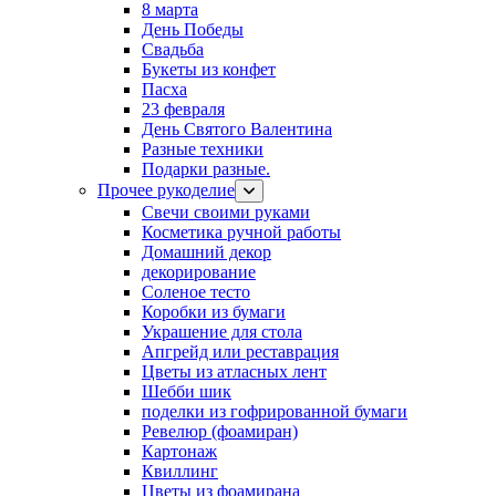
8 марта
День Победы
Свадьба
Букеты из конфет
Пасха
23 февраля
День Святого Валентина
Разные техники
Подарки разные.
Прочее рукоделие
Свечи своими руками
Косметика ручной работы
Домашний декор
декорирование
Соленое тесто
Коробки из бумаги
Украшение для стола
Апгрейд или реставрация
Цветы из атласных лент
Шебби шик
поделки из гофрированной бумаги
Ревелюр (фоамиран)
Картонаж
Квиллинг
Цветы из фоамирана