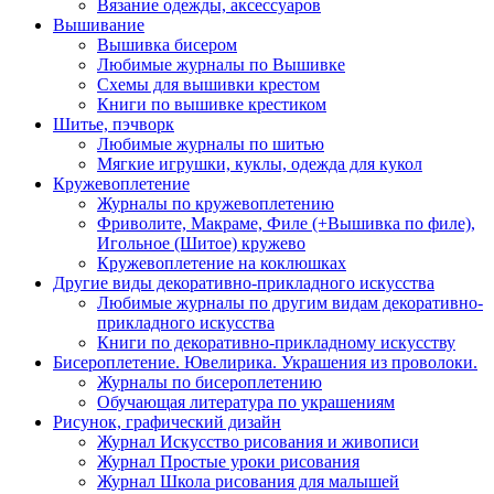
Вязание одежды, аксессуаров
Вышивание
Вышивка бисером
Любимые журналы по Вышивке
Схемы для вышивки крестом
Книги по вышивке крестиком
Шитье, пэчворк
Любимые журналы по шитью
Мягкие игрушки, куклы, одежда для кукол
Кружевоплетение
Журналы по кружевоплетению
Фриволите, Макраме, Филе (+Вышивка по филе),
Игольное (Шитое) кружево
Кружевоплетение на коклюшках
Другие виды декоративно-прикладного искусства
Любимые журналы по другим видам декоративно-
прикладного искусства
Книги по декоративно-прикладному искусству
Бисероплетение. Ювелирика. Украшения из проволоки.
Журналы по бисероплетению
Обучающая литература по украшениям
Рисунок, графический дизайн
Журнал Искусство рисования и живописи
Журнал Простые уроки рисования
Журнал Школа рисования для малышей