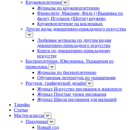
Кружевоплетение
Журналы по кружевоплетению
Фриволите, Макраме, Филе (+Вышивка по
филе), Игольное (Шитое) кружево
Кружевоплетение на коклюшках
Другие виды декоративно-прикладного искусства
Любимые журналы по другим видам
декоративно-прикладного искусства
Книги по декоративно-прикладному
искусству
Бисероплетение. Ювелирика. Украшения из
проволоки.
Журналы по бисероплетению
Обучающая литература по украшениям
Рисунок, графический дизайн
Журнал Искусство рисования и живописи
Журнал Простые уроки рисования
Журнал Школа рисования для малышей
Тарифы
Статьи
Мастер-классы
Праздники
Новый год