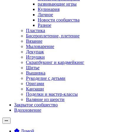
развивающие игры
Кулинария
Личное
Новости сообщества
Разное
Пластика
Бисероплетение, плетение
Вязание
Мыловарение
Декупаж
Игрушки
Скрапбукинг и кардмейкинг
Шитье
Вышивка
Рукоделие с детьми
Оригами
Канзаши
Поделки и мастер-классы
Валяние из шерсти
Закрытое сообщество
Вдохновение
Домой