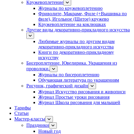
Кружевоплетение
Журналы по кружевоплетению
Фриволите, Макраме, Филе (+Вышивка по
филе), Игольное (Шитое) кружево
Кружевоплетение на коклюшках
Другие виды декоративно-прикладного искусства
Любимые журналы по другим видам
декоративно-прикладного искусства
Книги по декоративно-прикладному
искусству
Бисероплетение. Ювелирика. Украшения из
проволоки.
Журналы по бисероплетению
Обучающая литература по украшениям
Рисунок, графический дизайн
Журнал Искусство рисования и живописи
Журнал Простые уроки рисования
Журнал Школа рисования для малышей
Тарифы
Статьи
Мастер-классы
Праздники
Новый год