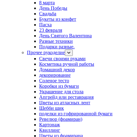
8 марта
День Победы
Свадьба
Букеты из конфет
Пасха
23 февраля
День Святого Валентина
Разные техники
Подарки разные.
Прочее рукоделие
Свечи своими руками
Косметика ручной работы
Домашний декор
декорирование
Соленое тесто
Коробки из бумаги
Украшение для стола
Апгрейд или реставрация
Цветы из атласных лент
Шебби шик
поделки из гофрированной бумаги
Ревелюр (фоамиран)
Картонаж
Квиллинг
Цветы из фоамирана