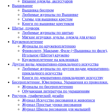
Вязание одежды, аксессуаров
Вышивание
Вышивка бисером
Любимые журналы по Вышивке
Схемы для вышивки крестом
Книги по вышивке крестиком
Шитье, пэчворк
Любимые журналы по шитью
Мягкие игрушки, куклы, одежда для кукол
Кружевоплетение
Журналы по кружевоплетению
Фриволите, Макраме, Филе (+Вышивка по филе),
Игольное (Шитое) кружево
Кружевоплетение на коклюшках
Другие виды декоративно-прикладного искусства
Любимые журналы по другим видам декоративно-
прикладного искусства
Книги по декоративно-прикладному искусству
Бисероплетение. Ювелирика. Украшения из проволоки.
Журналы по бисероплетению
Обучающая литература по украшениям
Рисунок, графический дизайн
Журнал Искусство рисования и живописи
Журнал Простые уроки рисования
Журнал Школа рисования для малышей