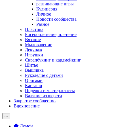
развивающие игры
Кулинария
Личное
Новости сообщества
Разное
Пластика
Бисероплетение, плетение
Вязание
Мыловарение
Декупаж
Игрушки
Скрапбукинг и кардмейкинг
Шитье
Вышивка
Рукоделие с детьми
Оригами
Канзаши
Поделки и мастер-классы
Валяние из шерсти
Закрытое сообщество
Вдохновение
Домой