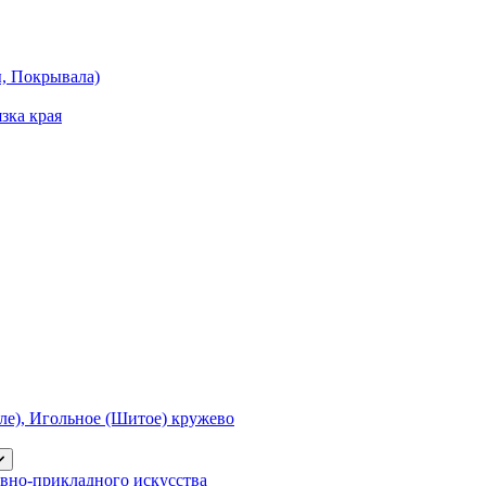
ы, Покрывала)
зка края
е), Игольное (Шитое) кружево
вно-прикладного искусства