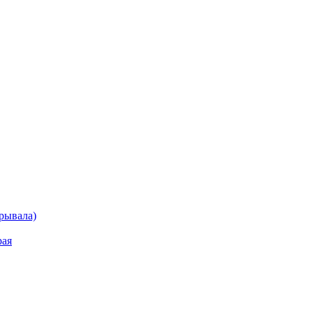
рывала)
рая