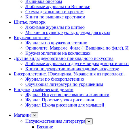
Вышивка бисером
Любимые журналы по Вышивке
Схемы для вышивки крестом
Книги по вышивке крестиком
Шитье, пэчворк
Любимые журналы по шитью
Мягкие игрушки, куклы, одежда для кукол
Кружевоплетение
Журналы по кружевоплетению
Фриволите, Макраме, Филе (+Вышивка по филе), И
Кружевоплетение на коклюшках
Другие виды декоративно-прикладного искусства
Любимые журналы по другим видам декоративно-п
Книги по декоративно-прикладному искусству
Бисероплетение. Ювелирика. Украшения из проволоки.
Журналы по бисероплетению
Обучающая литература по украшениям
Рисунок, графический дизайн
Журнал Искусство рисования и живописи
Журнал Простые уроки рисования
Журнал Школа рисования для малышей
Магазин
Нехудожественная литература
Вязание