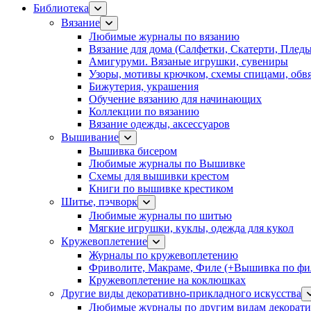
Библиотека
Вязание
Любимые журналы по вязанию
Вязание для дома (Салфетки, Скатерти, Плед
Амигуруми. Вязаные игрушки, сувениры
Узоры, мотивы крючком, схемы спицами, обвя
Бижутерия, украшения
Обучение вязанию для начинающих
Коллекции по вязанию
Вязание одежды, аксессуаров
Вышивание
Вышивка бисером
Любимые журналы по Вышивке
Схемы для вышивки крестом
Книги по вышивке крестиком
Шитье, пэчворк
Любимые журналы по шитью
Мягкие игрушки, куклы, одежда для кукол
Кружевоплетение
Журналы по кружевоплетению
Фриволите, Макраме, Филе (+Вышивка по фил
Кружевоплетение на коклюшках
Другие виды декоративно-прикладного искусства
Любимые журналы по другим видам декорати