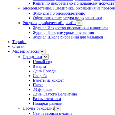
Книги по декоративно-прикладному искусств
Бисероплетение. Ювелирика. Украшения из провол
Журналы по бисероплетению
Обучающая литература по украшениям
Рисунок, графический дизайн
Журнал Искусство рисования и живописи
Журнал Простые уроки рисования
Журнал Школа рисования для малышей
Тарифы
Статьи
Мастер-классы
Праздники
Новый год
8 марта
День Победы
Свадьба
Букеты из конфет
Пасха
23 февраля
День Святого Валентина
Разные техники
Подарки разные.
Прочее рукоделие
Свечи своими руками