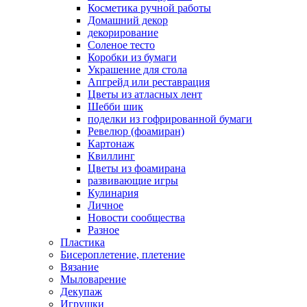
Косметика ручной работы
Домашний декор
декорирование
Соленое тесто
Коробки из бумаги
Украшение для стола
Апгрейд или реставрация
Цветы из атласных лент
Шебби шик
поделки из гофрированной бумаги
Ревелюр (фоамиран)
Картонаж
Квиллинг
Цветы из фоамирана
развивающие игры
Кулинария
Личное
Новости сообщества
Разное
Пластика
Бисероплетение, плетение
Вязание
Мыловарение
Декупаж
Игрушки