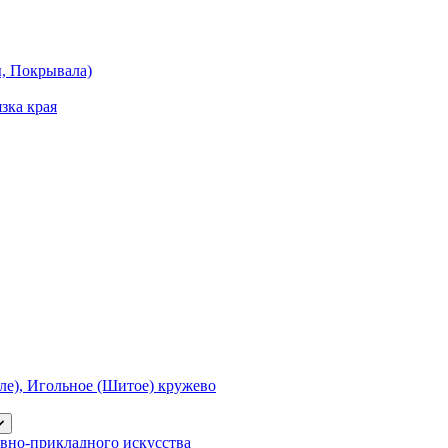
ы, Покрывала)
зка края
е), Игольное (Шитое) кружево
вно-прикладного искусства