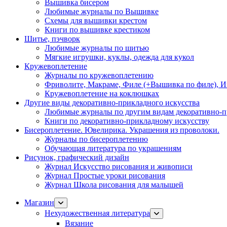
Вышивка бисером
Любимые журналы по Вышивке
Схемы для вышивки крестом
Книги по вышивке крестиком
Шитье, пэчворк
Любимые журналы по шитью
Мягкие игрушки, куклы, одежда для кукол
Кружевоплетение
Журналы по кружевоплетению
Фриволите, Макраме, Филе (+Вышивка по филе), И
Кружевоплетение на коклюшках
Другие виды декоративно-прикладного искусства
Любимые журналы по другим видам декоративно-п
Книги по декоративно-прикладному искусству
Бисероплетение. Ювелирика. Украшения из проволоки.
Журналы по бисероплетению
Обучающая литература по украшениям
Рисунок, графический дизайн
Журнал Искусство рисования и живописи
Журнал Простые уроки рисования
Журнал Школа рисования для малышей
Магазин
Нехудожественная литература
Вязание