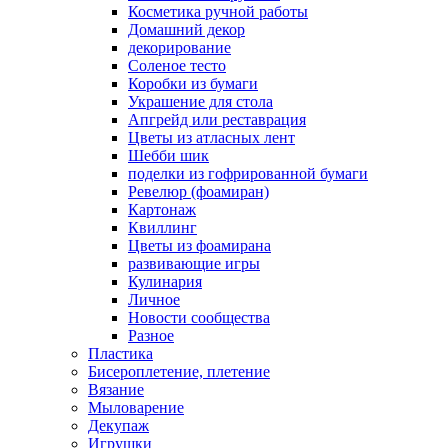
Косметика ручной работы
Домашний декор
декорирование
Соленое тесто
Коробки из бумаги
Украшение для стола
Апгрейд или реставрация
Цветы из атласных лент
Шебби шик
поделки из гофрированной бумаги
Ревелюр (фоамиран)
Картонаж
Квиллинг
Цветы из фоамирана
развивающие игры
Кулинария
Личное
Новости сообщества
Разное
Пластика
Бисероплетение, плетение
Вязание
Мыловарение
Декупаж
Игрушки