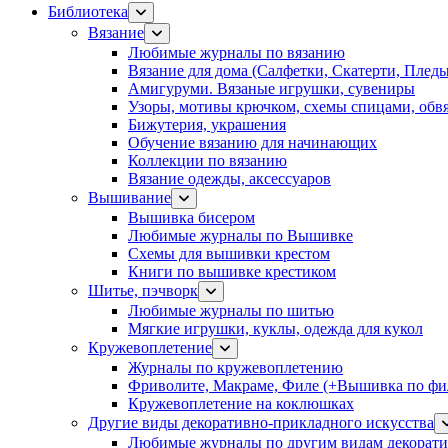
Библиотека
Вязание
Любимые журналы по вязанию
Вязание для дома (Салфетки, Скатерти, Плед
Амигуруми. Вязаные игрушки, сувениры
Узоры, мотивы крючком, схемы спицами, обвя
Бижутерия, украшения
Обучение вязанию для начинающих
Коллекции по вязанию
Вязание одежды, аксессуаров
Вышивание
Вышивка бисером
Любимые журналы по Вышивке
Схемы для вышивки крестом
Книги по вышивке крестиком
Шитье, пэчворк
Любимые журналы по шитью
Мягкие игрушки, куклы, одежда для кукол
Кружевоплетение
Журналы по кружевоплетению
Фриволите, Макраме, Филе (+Вышивка по фил
Кружевоплетение на коклюшках
Другие виды декоративно-прикладного искусства
Любимые журналы по другим видам декорати