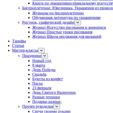
Книги по декоративно-прикладному искусств
Бисероплетение. Ювелирика. Украшения из провол
Журналы по бисероплетению
Обучающая литература по украшениям
Рисунок, графический дизайн
Журнал Искусство рисования и живописи
Журнал Простые уроки рисования
Журнал Школа рисования для малышей
Тарифы
Статьи
Мастер-классы
Праздники
Новый год
8 марта
День Победы
Свадьба
Букеты из конфет
Пасха
23 февраля
День Святого Валентина
Разные техники
Подарки разные.
Прочее рукоделие
Свечи своими руками