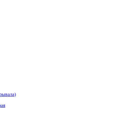
рывала)
рая