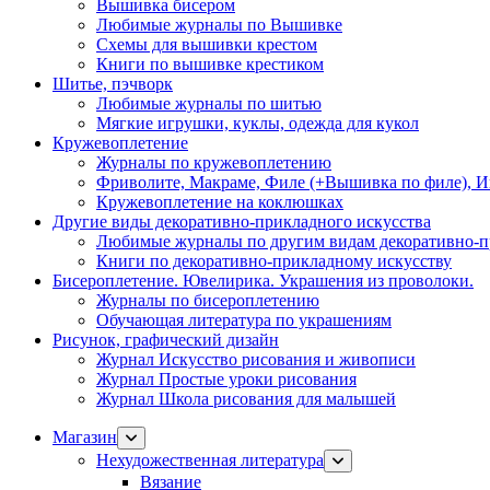
Вышивка бисером
Любимые журналы по Вышивке
Схемы для вышивки крестом
Книги по вышивке крестиком
Шитье, пэчворк
Любимые журналы по шитью
Мягкие игрушки, куклы, одежда для кукол
Кружевоплетение
Журналы по кружевоплетению
Фриволите, Макраме, Филе (+Вышивка по филе), И
Кружевоплетение на коклюшках
Другие виды декоративно-прикладного искусства
Любимые журналы по другим видам декоративно-п
Книги по декоративно-прикладному искусству
Бисероплетение. Ювелирика. Украшения из проволоки.
Журналы по бисероплетению
Обучающая литература по украшениям
Рисунок, графический дизайн
Журнал Искусство рисования и живописи
Журнал Простые уроки рисования
Журнал Школа рисования для малышей
Магазин
Нехудожественная литература
Вязание