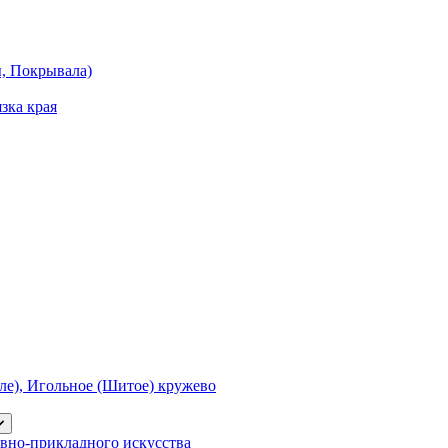
ы, Покрывала)
зка края
е), Игольное (Шитое) кружево
вно-прикладного искусства