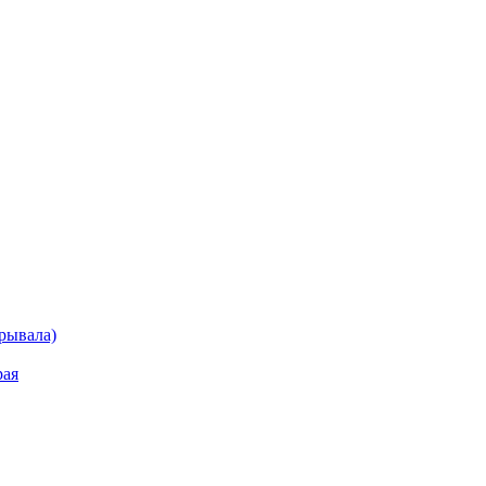
рывала)
рая