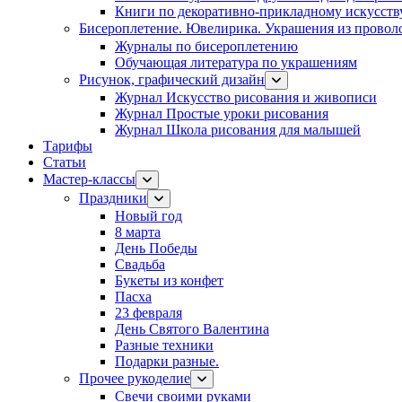
Книги по декоративно-прикладному искусств
Бисероплетение. Ювелирика. Украшения из провол
Журналы по бисероплетению
Обучающая литература по украшениям
Рисунок, графический дизайн
Журнал Искусство рисования и живописи
Журнал Простые уроки рисования
Журнал Школа рисования для малышей
Тарифы
Статьи
Мастер-классы
Праздники
Новый год
8 марта
День Победы
Свадьба
Букеты из конфет
Пасха
23 февраля
День Святого Валентина
Разные техники
Подарки разные.
Прочее рукоделие
Свечи своими руками