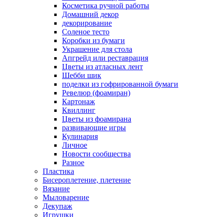
Косметика ручной работы
Домашний декор
декорирование
Соленое тесто
Коробки из бумаги
Украшение для стола
Апгрейд или реставрация
Цветы из атласных лент
Шебби шик
поделки из гофрированной бумаги
Ревелюр (фоамиран)
Картонаж
Квиллинг
Цветы из фоамирана
развивающие игры
Кулинария
Личное
Новости сообщества
Разное
Пластика
Бисероплетение, плетение
Вязание
Мыловарение
Декупаж
Игрушки