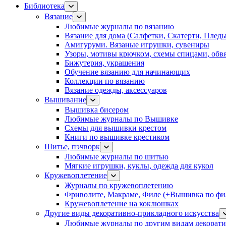
Библиотека
Вязание
Любимые журналы по вязанию
Вязание для дома (Салфетки, Скатерти, Плед
Амигуруми. Вязаные игрушки, сувениры
Узоры, мотивы крючком, схемы спицами, обвя
Бижутерия, украшения
Обучение вязанию для начинающих
Коллекции по вязанию
Вязание одежды, аксессуаров
Вышивание
Вышивка бисером
Любимые журналы по Вышивке
Схемы для вышивки крестом
Книги по вышивке крестиком
Шитье, пэчворк
Любимые журналы по шитью
Мягкие игрушки, куклы, одежда для кукол
Кружевоплетение
Журналы по кружевоплетению
Фриволите, Макраме, Филе (+Вышивка по фил
Кружевоплетение на коклюшках
Другие виды декоративно-прикладного искусства
Любимые журналы по другим видам декорати