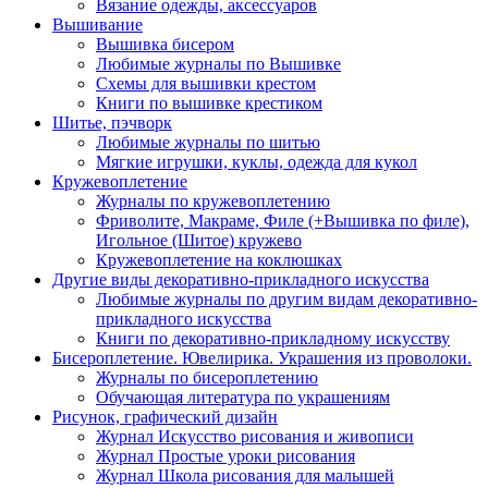
Вязание одежды, аксессуаров
Вышивание
Вышивка бисером
Любимые журналы по Вышивке
Схемы для вышивки крестом
Книги по вышивке крестиком
Шитье, пэчворк
Любимые журналы по шитью
Мягкие игрушки, куклы, одежда для кукол
Кружевоплетение
Журналы по кружевоплетению
Фриволите, Макраме, Филе (+Вышивка по филе),
Игольное (Шитое) кружево
Кружевоплетение на коклюшках
Другие виды декоративно-прикладного искусства
Любимые журналы по другим видам декоративно-
прикладного искусства
Книги по декоративно-прикладному искусству
Бисероплетение. Ювелирика. Украшения из проволоки.
Журналы по бисероплетению
Обучающая литература по украшениям
Рисунок, графический дизайн
Журнал Искусство рисования и живописи
Журнал Простые уроки рисования
Журнал Школа рисования для малышей