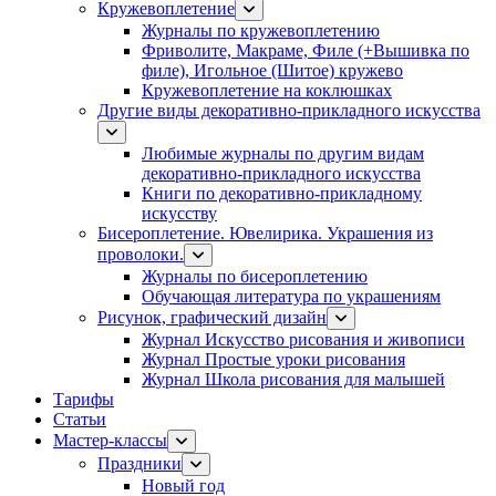
Кружевоплетение
Журналы по кружевоплетению
Фриволите, Макраме, Филе (+Вышивка по
филе), Игольное (Шитое) кружево
Кружевоплетение на коклюшках
Другие виды декоративно-прикладного искусства
Любимые журналы по другим видам
декоративно-прикладного искусства
Книги по декоративно-прикладному
искусству
Бисероплетение. Ювелирика. Украшения из
проволоки.
Журналы по бисероплетению
Обучающая литература по украшениям
Рисунок, графический дизайн
Журнал Искусство рисования и живописи
Журнал Простые уроки рисования
Журнал Школа рисования для малышей
Тарифы
Статьи
Мастер-классы
Праздники
Новый год