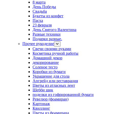
8 марта
День Победы
Свадьба
Букеты из конфет
Пасха
23 февраля
День Святого Валентина
Разные техники
Подарки разные.
Прочее рукоделие
Свечи своими руками
Косметика ручной работы
Домашний декор
декорирование
Соленое тесто
Коробки из бумаги
Украшение для стола
Апгрейд или реставрация
Цветы из атласных лент
Шебби шик
поделки из гофрированной бумаги
Ревелюр (фоамиран)
Картонаж
Квиллинг
Цветы из фоамирана