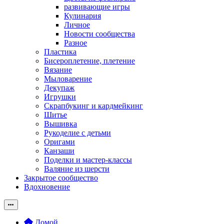
развивающие игры
Кулинария
Личное
Новости сообщества
Разное
Пластика
Бисероплетение, плетение
Вязание
Мыловарение
Декупаж
Игрушки
Скрапбукинг и кардмейкинг
Шитье
Вышивка
Рукоделие с детьми
Оригами
Канзаши
Поделки и мастер-классы
Валяние из шерсти
Закрытое сообщество
Вдохновение
Домой