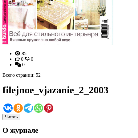
85
0
0
0
Всего страниц: 52
filejnoe_vjazanie_2_2003
Читать
О журнале