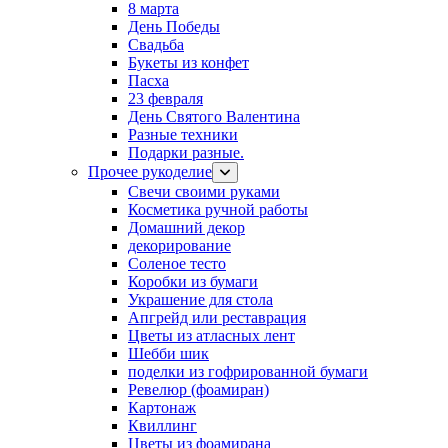
8 марта
День Победы
Свадьба
Букеты из конфет
Пасха
23 февраля
День Святого Валентина
Разные техники
Подарки разные.
Прочее рукоделие
Свечи своими руками
Косметика ручной работы
Домашний декор
декорирование
Соленое тесто
Коробки из бумаги
Украшение для стола
Апгрейд или реставрация
Цветы из атласных лент
Шебби шик
поделки из гофрированной бумаги
Ревелюр (фоамиран)
Картонаж
Квиллинг
Цветы из фоамирана