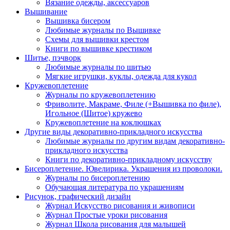
Вязание одежды, аксессуаров
Вышивание
Вышивка бисером
Любимые журналы по Вышивке
Схемы для вышивки крестом
Книги по вышивке крестиком
Шитье, пэчворк
Любимые журналы по шитью
Мягкие игрушки, куклы, одежда для кукол
Кружевоплетение
Журналы по кружевоплетению
Фриволите, Макраме, Филе (+Вышивка по филе),
Игольное (Шитое) кружево
Кружевоплетение на коклюшках
Другие виды декоративно-прикладного искусства
Любимые журналы по другим видам декоративно-
прикладного искусства
Книги по декоративно-прикладному искусству
Бисероплетение. Ювелирика. Украшения из проволоки.
Журналы по бисероплетению
Обучающая литература по украшениям
Рисунок, графический дизайн
Журнал Искусство рисования и живописи
Журнал Простые уроки рисования
Журнал Школа рисования для малышей