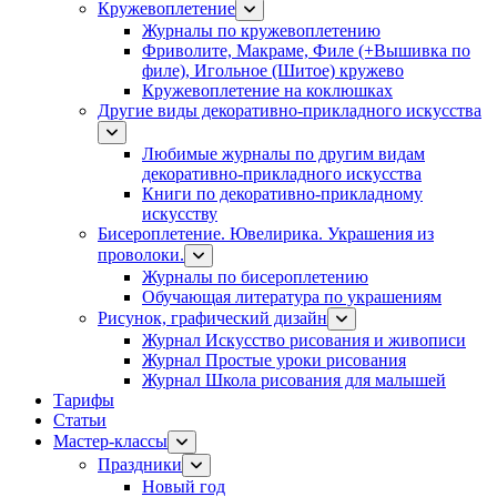
Кружевоплетение
Журналы по кружевоплетению
Фриволите, Макраме, Филе (+Вышивка по
филе), Игольное (Шитое) кружево
Кружевоплетение на коклюшках
Другие виды декоративно-прикладного искусства
Любимые журналы по другим видам
декоративно-прикладного искусства
Книги по декоративно-прикладному
искусству
Бисероплетение. Ювелирика. Украшения из
проволоки.
Журналы по бисероплетению
Обучающая литература по украшениям
Рисунок, графический дизайн
Журнал Искусство рисования и живописи
Журнал Простые уроки рисования
Журнал Школа рисования для малышей
Тарифы
Статьи
Мастер-классы
Праздники
Новый год