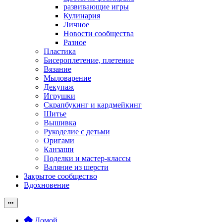
развивающие игры
Кулинария
Личное
Новости сообщества
Разное
Пластика
Бисероплетение, плетение
Вязание
Мыловарение
Декупаж
Игрушки
Скрапбукинг и кардмейкинг
Шитье
Вышивка
Рукоделие с детьми
Оригами
Канзаши
Поделки и мастер-классы
Валяние из шерсти
Закрытое сообщество
Вдохновение
Домой