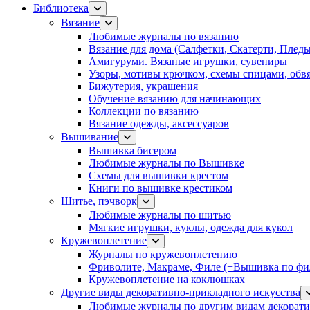
Библиотека
Вязание
Любимые журналы по вязанию
Вязание для дома (Салфетки, Скатерти, Плед
Амигуруми. Вязаные игрушки, сувениры
Узоры, мотивы крючком, схемы спицами, обвя
Бижутерия, украшения
Обучение вязанию для начинающих
Коллекции по вязанию
Вязание одежды, аксессуаров
Вышивание
Вышивка бисером
Любимые журналы по Вышивке
Схемы для вышивки крестом
Книги по вышивке крестиком
Шитье, пэчворк
Любимые журналы по шитью
Мягкие игрушки, куклы, одежда для кукол
Кружевоплетение
Журналы по кружевоплетению
Фриволите, Макраме, Филе (+Вышивка по фил
Кружевоплетение на коклюшках
Другие виды декоративно-прикладного искусства
Любимые журналы по другим видам декорати