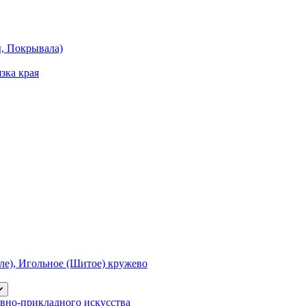
ы, Покрывала)
зка края
е), Игольное (Шитое) кружево
вно-прикладного искусства