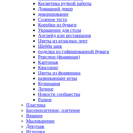
Косметика ручной работы
Домашний декор
декорирование
Соленое тесто
Коробки из бумаги
Украшение для стола
Апгрейд или реставрация
Цветы из атласных лент
Шебби шик
поделки из гофрированной бумаги
Ревелюр (фоамиран)
Картонаж
Квиллинг
Цветы из фоамирана
развивающие игры
Кулинария
Личное
Новости сообщества
Разное
Пластика
Бисероплетение, плетение
Вязание
Мыловарение
Декупаж
Игрушки