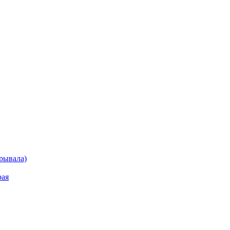
рывала)
рая