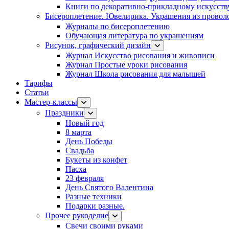
Книги по декоративно-прикладному искусств
Бисероплетение. Ювелирика. Украшения из провол
Журналы по бисероплетению
Обучающая литература по украшениям
Рисунок, графический дизайн
Журнал Искусство рисования и живописи
Журнал Простые уроки рисования
Журнал Школа рисования для малышей
Тарифы
Статьи
Мастер-классы
Праздники
Новый год
8 марта
День Победы
Свадьба
Букеты из конфет
Пасха
23 февраля
День Святого Валентина
Разные техники
Подарки разные.
Прочее рукоделие
Свечи своими руками