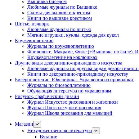
Вышивка бисером
Любимые журналы по Вышивке
Схемы для вышивки крестом
Книги по вышивке крестиком
Шитье, пэчворк
Любимые журналы по шитью
Мягкие игрушки, куклы, одежда для кукол
Кружевоплетение
Журналы по кружевоплетению
Фриволите, Макраме, Филе (+Вышивка по филе), И
Кружевоплетение на коклюшках
Другие виды декоративно-прикладного искусства
Любимые журналы по другим видам декоративно-п
Книги по декоративно-прикладному искусству
Бисероплетение. Ювелирика. Украшения из проволоки.
Журналы по бисероплетению
Обучающая литература по украшениям
Рисунок, графический дизайн
Журнал Искусство рисования и живописи
Журнал Простые уроки рисования
Журнал Школа рисования для малышей
Магазин
Нехудожественная литература
Вязание