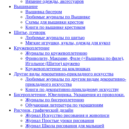
Вязание одежды, аксессуаров
Вышивание
Вышивка бисером
Любимые журналы по Вышивке
Схемы для вышивки крестом
Книги по вышивке крестиком
Шитье, пэчворк
Любимые журналы по шитью
Мягкие игрушки, куклы, одежда для кукол
Кружевоплетение
Журналы по кружевоплетению
Фриволите, Макраме, Филе (+Вышивка по филе),
Игольное (Шитое) кружево
Кружевоплетение на коклюшках
Другие виды декоративно-прикладного искусства
Любимые журналы по другим видам декоративно-
прикладного искусства
Книги по декоративно-прикладному искусству
Бисероплетение. Ювелирика. Украшения из проволоки.
Журналы по бисероплетению
Обучающая литература по украшениям
Рисунок, графический дизайн
Журнал Искусство рисования и живописи
Журнал Простые уроки рисования
Журнал Школа рисования для малышей