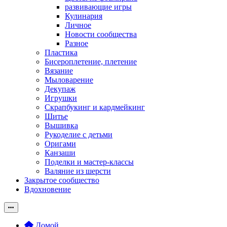
развивающие игры
Кулинария
Личное
Новости сообщества
Разное
Пластика
Бисероплетение, плетение
Вязание
Мыловарение
Декупаж
Игрушки
Скрапбукинг и кардмейкинг
Шитье
Вышивка
Рукоделие с детьми
Оригами
Канзаши
Поделки и мастер-классы
Валяние из шерсти
Закрытое сообщество
Вдохновение
Домой