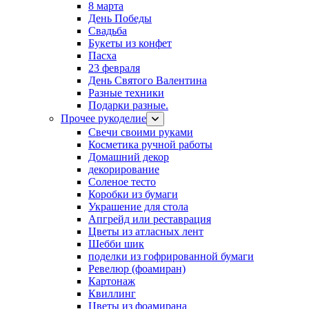
8 марта
День Победы
Свадьба
Букеты из конфет
Пасха
23 февраля
День Святого Валентина
Разные техники
Подарки разные.
Прочее рукоделие
Свечи своими руками
Косметика ручной работы
Домашний декор
декорирование
Соленое тесто
Коробки из бумаги
Украшение для стола
Апгрейд или реставрация
Цветы из атласных лент
Шебби шик
поделки из гофрированной бумаги
Ревелюр (фоамиран)
Картонаж
Квиллинг
Цветы из фоамирана