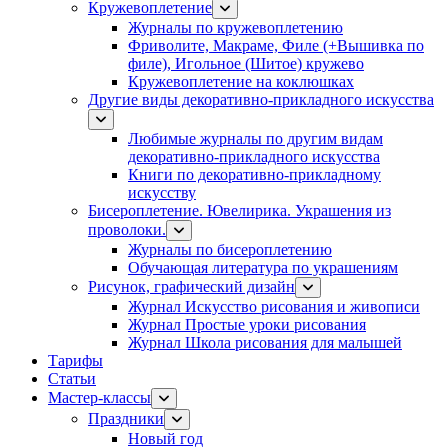
Кружевоплетение
Журналы по кружевоплетению
Фриволите, Макраме, Филе (+Вышивка по
филе), Игольное (Шитое) кружево
Кружевоплетение на коклюшках
Другие виды декоративно-прикладного искусства
Любимые журналы по другим видам
декоративно-прикладного искусства
Книги по декоративно-прикладному
искусству
Бисероплетение. Ювелирика. Украшения из
проволоки.
Журналы по бисероплетению
Обучающая литература по украшениям
Рисунок, графический дизайн
Журнал Искусство рисования и живописи
Журнал Простые уроки рисования
Журнал Школа рисования для малышей
Тарифы
Статьи
Мастер-классы
Праздники
Новый год