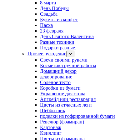
8 марта
День Победы
Свадьба
Букеты из конфет
Пасха
23 февраля
День Святого Валентина
Разные техники
Подарки разные.
Прочее рукоделие
Свечи своими руками
Косметика ручной работы
Домашний декор
декорирование
Соленое тесто
Коробки из бумаги
Украшение для стола
Апгрейд или реставрация
Цветы из атласных лент
Шебби шик
поделки из гофрированной бумаги
Ревелюр (фоамиран)
Картонаж
Квиллинг
Цветы из фоамирана