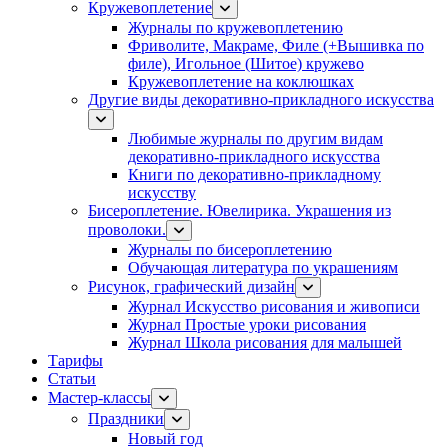
Кружевоплетение
Журналы по кружевоплетению
Фриволите, Макраме, Филе (+Вышивка по
филе), Игольное (Шитое) кружево
Кружевоплетение на коклюшках
Другие виды декоративно-прикладного искусства
Любимые журналы по другим видам
декоративно-прикладного искусства
Книги по декоративно-прикладному
искусству
Бисероплетение. Ювелирика. Украшения из
проволоки.
Журналы по бисероплетению
Обучающая литература по украшениям
Рисунок, графический дизайн
Журнал Искусство рисования и живописи
Журнал Простые уроки рисования
Журнал Школа рисования для малышей
Тарифы
Статьи
Мастер-классы
Праздники
Новый год