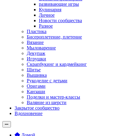
развивающие игры
Кулинария
Личное
Новости сообщества
Разное
Пластика
Бисероплетение, плетение
Вязание
Мыловарение
Декупаж
Игрушки
Скрапбукинг и кардмейкинг
Шитье
Вышивка
Рукоделие с детьми
Оригами
Канзаши
Поделки и мастер-классы
Валяние из шерсти
Закрытое сообщество
Вдохновение
Домой