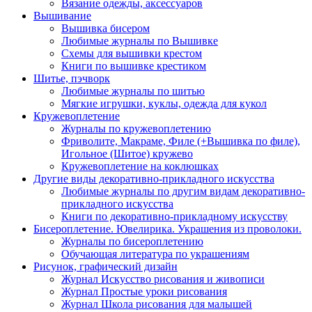
Вязание одежды, аксессуаров
Вышивание
Вышивка бисером
Любимые журналы по Вышивке
Схемы для вышивки крестом
Книги по вышивке крестиком
Шитье, пэчворк
Любимые журналы по шитью
Мягкие игрушки, куклы, одежда для кукол
Кружевоплетение
Журналы по кружевоплетению
Фриволите, Макраме, Филе (+Вышивка по филе),
Игольное (Шитое) кружево
Кружевоплетение на коклюшках
Другие виды декоративно-прикладного искусства
Любимые журналы по другим видам декоративно-
прикладного искусства
Книги по декоративно-прикладному искусству
Бисероплетение. Ювелирика. Украшения из проволоки.
Журналы по бисероплетению
Обучающая литература по украшениям
Рисунок, графический дизайн
Журнал Искусство рисования и живописи
Журнал Простые уроки рисования
Журнал Школа рисования для малышей