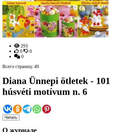
293
0
0
0
Всего страниц: 49
Diana Ünnepi ötletek - 101
húsvéti motívum n. 6
Читать
О журнале