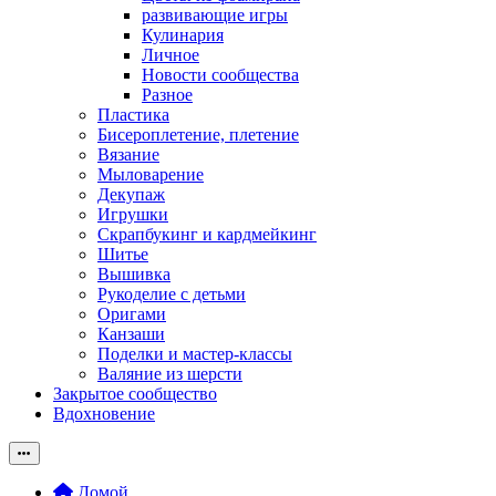
развивающие игры
Кулинария
Личное
Новости сообщества
Разное
Пластика
Бисероплетение, плетение
Вязание
Мыловарение
Декупаж
Игрушки
Скрапбукинг и кардмейкинг
Шитье
Вышивка
Рукоделие с детьми
Оригами
Канзаши
Поделки и мастер-классы
Валяние из шерсти
Закрытое сообщество
Вдохновение
Домой