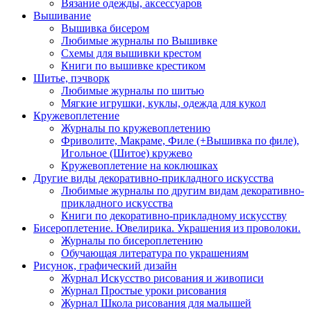
Вязание одежды, аксессуаров
Вышивание
Вышивка бисером
Любимые журналы по Вышивке
Схемы для вышивки крестом
Книги по вышивке крестиком
Шитье, пэчворк
Любимые журналы по шитью
Мягкие игрушки, куклы, одежда для кукол
Кружевоплетение
Журналы по кружевоплетению
Фриволите, Макраме, Филе (+Вышивка по филе),
Игольное (Шитое) кружево
Кружевоплетение на коклюшках
Другие виды декоративно-прикладного искусства
Любимые журналы по другим видам декоративно-
прикладного искусства
Книги по декоративно-прикладному искусству
Бисероплетение. Ювелирика. Украшения из проволоки.
Журналы по бисероплетению
Обучающая литература по украшениям
Рисунок, графический дизайн
Журнал Искусство рисования и живописи
Журнал Простые уроки рисования
Журнал Школа рисования для малышей