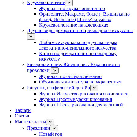
Кружевоплетение
Журналы по кружевоплетению
Фриволите, Макраме, Филе (+Вышивка по
филе), Игольное (Шитое) кружево
Кружевоплетение на коклюшках
Другие виды декоративно-прикладного искусства
Любимые журналы по другим видам
декоративно-прикладного искусства
Книги по декоративно-прикладному
искусству
Бисероплетение. Ювелирика. Украшения из
проволоки.
Журналы по бисероплетению
Обучающая литература по украшениям
Рисунок, графический дизайн
Журнал Искусство рисования и живописи
Журнал Простые уроки рисования
Журнал Школа рисования для малышей
Тарифы
Статьи
Мастер-классы
Праздники
Новый год