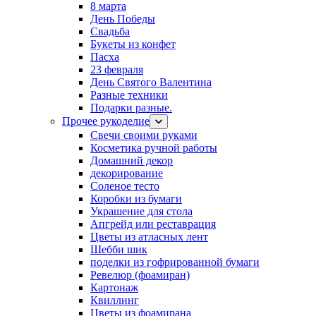
8 марта
День Победы
Свадьба
Букеты из конфет
Пасха
23 февраля
День Святого Валентина
Разные техники
Подарки разные.
Прочее рукоделие
Свечи своими руками
Косметика ручной работы
Домашний декор
декорирование
Соленое тесто
Коробки из бумаги
Украшение для стола
Апгрейд или реставрация
Цветы из атласных лент
Шебби шик
поделки из гофрированной бумаги
Ревелюр (фоамиран)
Картонаж
Квиллинг
Цветы из фоамирана