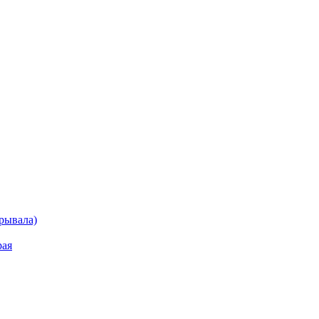
рывала)
рая