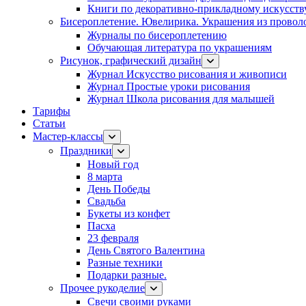
Книги по декоративно-прикладному искусств
Бисероплетение. Ювелирика. Украшения из провол
Журналы по бисероплетению
Обучающая литература по украшениям
Рисунок, графический дизайн
Журнал Искусство рисования и живописи
Журнал Простые уроки рисования
Журнал Школа рисования для малышей
Тарифы
Статьи
Мастер-классы
Праздники
Новый год
8 марта
День Победы
Свадьба
Букеты из конфет
Пасха
23 февраля
День Святого Валентина
Разные техники
Подарки разные.
Прочее рукоделие
Свечи своими руками