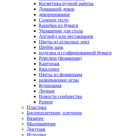
Косметика ручной работы
Домашний декор
декорирование
Соленое тесто
Коробки из бумаги
Украшение для стола
Апгрейд или реставрация
Цветы из атласных лент
Шебби шик
поделки из гофрированной бумаги
Ревелюр (фоамиран)
Картонаж
Квиллинг
Цветы из фоамирана
развивающие игры
Кулинария
Личное
Новости сообщества
Разное
Пластика
Бисероплетение, плетение
Вязание
Мыловарение
Декупаж
Игрушки