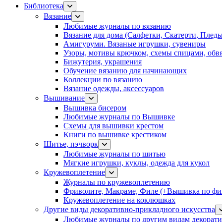
Библиотека
Вязание
Любимые журналы по вязанию
Вязание для дома (Салфетки, Скатерти, Плед
Амигуруми. Вязаные игрушки, сувениры
Узоры, мотивы крючком, схемы спицами, обвя
Бижутерия, украшения
Обучение вязанию для начинающих
Коллекции по вязанию
Вязание одежды, аксессуаров
Вышивание
Вышивка бисером
Любимые журналы по Вышивке
Схемы для вышивки крестом
Книги по вышивке крестиком
Шитье, пэчворк
Любимые журналы по шитью
Мягкие игрушки, куклы, одежда для кукол
Кружевоплетение
Журналы по кружевоплетению
Фриволите, Макраме, Филе (+Вышивка по фил
Кружевоплетение на коклюшках
Другие виды декоративно-прикладного искусства
Любимые журналы по другим видам декорати