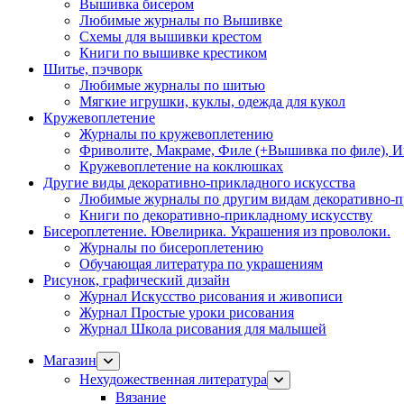
Вышивка бисером
Любимые журналы по Вышивке
Схемы для вышивки крестом
Книги по вышивке крестиком
Шитье, пэчворк
Любимые журналы по шитью
Мягкие игрушки, куклы, одежда для кукол
Кружевоплетение
Журналы по кружевоплетению
Фриволите, Макраме, Филе (+Вышивка по филе), И
Кружевоплетение на коклюшках
Другие виды декоративно-прикладного искусства
Любимые журналы по другим видам декоративно-п
Книги по декоративно-прикладному искусству
Бисероплетение. Ювелирика. Украшения из проволоки.
Журналы по бисероплетению
Обучающая литература по украшениям
Рисунок, графический дизайн
Журнал Искусство рисования и живописи
Журнал Простые уроки рисования
Журнал Школа рисования для малышей
Магазин
Нехудожественная литература
Вязание