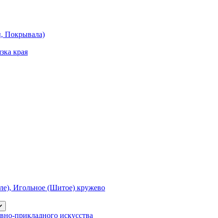
ы, Покрывала)
зка края
е), Игольное (Шитое) кружево
вно-прикладного искусства