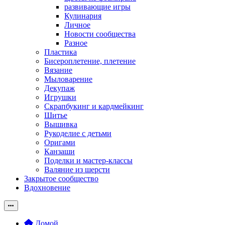
развивающие игры
Кулинария
Личное
Новости сообщества
Разное
Пластика
Бисероплетение, плетение
Вязание
Мыловарение
Декупаж
Игрушки
Скрапбукинг и кардмейкинг
Шитье
Вышивка
Рукоделие с детьми
Оригами
Канзаши
Поделки и мастер-классы
Валяние из шерсти
Закрытое сообщество
Вдохновение
Домой