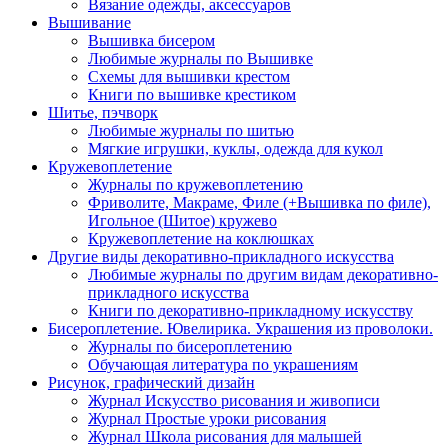
Вязание одежды, аксессуаров
Вышивание
Вышивка бисером
Любимые журналы по Вышивке
Схемы для вышивки крестом
Книги по вышивке крестиком
Шитье, пэчворк
Любимые журналы по шитью
Мягкие игрушки, куклы, одежда для кукол
Кружевоплетение
Журналы по кружевоплетению
Фриволите, Макраме, Филе (+Вышивка по филе),
Игольное (Шитое) кружево
Кружевоплетение на коклюшках
Другие виды декоративно-прикладного искусства
Любимые журналы по другим видам декоративно-
прикладного искусства
Книги по декоративно-прикладному искусству
Бисероплетение. Ювелирика. Украшения из проволоки.
Журналы по бисероплетению
Обучающая литература по украшениям
Рисунок, графический дизайн
Журнал Искусство рисования и живописи
Журнал Простые уроки рисования
Журнал Школа рисования для малышей