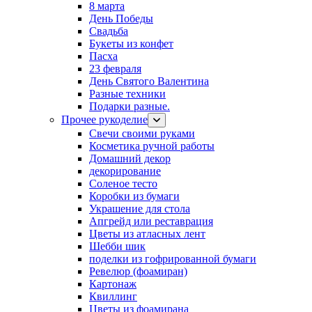
8 марта
День Победы
Свадьба
Букеты из конфет
Пасха
23 февраля
День Святого Валентина
Разные техники
Подарки разные.
Прочее рукоделие
Свечи своими руками
Косметика ручной работы
Домашний декор
декорирование
Соленое тесто
Коробки из бумаги
Украшение для стола
Апгрейд или реставрация
Цветы из атласных лент
Шебби шик
поделки из гофрированной бумаги
Ревелюр (фоамиран)
Картонаж
Квиллинг
Цветы из фоамирана