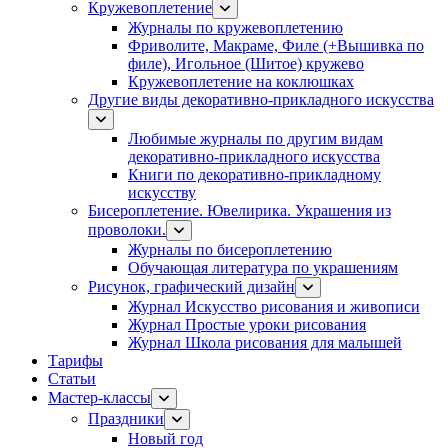
Кружевоплетение
Журналы по кружевоплетению
Фриволите, Макраме, Филе (+Вышивка по
филе), Игольное (Шитое) кружево
Кружевоплетение на коклюшках
Другие виды декоративно-прикладного искусства
Любимые журналы по другим видам
декоративно-прикладного искусства
Книги по декоративно-прикладному
искусству
Бисероплетение. Ювелирика. Украшения из
проволоки.
Журналы по бисероплетению
Обучающая литература по украшениям
Рисунок, графический дизайн
Журнал Искусство рисования и живописи
Журнал Простые уроки рисования
Журнал Школа рисования для малышей
Тарифы
Статьи
Мастер-классы
Праздники
Новый год