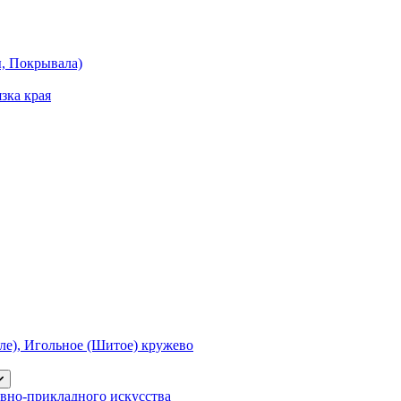
ы, Покрывала)
зка края
е), Игольное (Шитое) кружево
вно-прикладного искусства