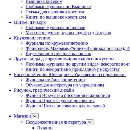
Вышивка бисером
Любимые журналы по Вышивке
Схемы для вышивки крестом
Книги по вышивке крестиком
Шитье, пэчворк
Любимые журналы по шитью
Мягкие игрушки, куклы, одежда для кукол
Кружевоплетение
Журналы по кружевоплетению
Фриволите, Макраме, Филе (+Вышивка по филе), И
Кружевоплетение на коклюшках
Другие виды декоративно-прикладного искусства
Любимые журналы по другим видам декоративно-п
Книги по декоративно-прикладному искусству
Бисероплетение. Ювелирика. Украшения из проволоки.
Журналы по бисероплетению
Обучающая литература по украшениям
Рисунок, графический дизайн
Журнал Искусство рисования и живописи
Журнал Простые уроки рисования
Журнал Школа рисования для малышей
Магазин
Нехудожественная литература
Вязание