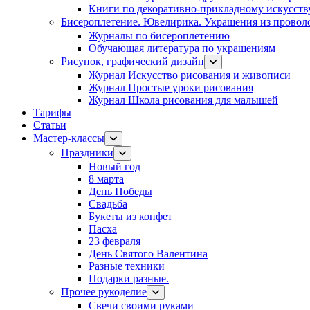
Книги по декоративно-прикладному искусств
Бисероплетение. Ювелирика. Украшения из провол
Журналы по бисероплетению
Обучающая литература по украшениям
Рисунок, графический дизайн
Журнал Искусство рисования и живописи
Журнал Простые уроки рисования
Журнал Школа рисования для малышей
Тарифы
Статьи
Мастер-классы
Праздники
Новый год
8 марта
День Победы
Свадьба
Букеты из конфет
Пасха
23 февраля
День Святого Валентина
Разные техники
Подарки разные.
Прочее рукоделие
Свечи своими руками