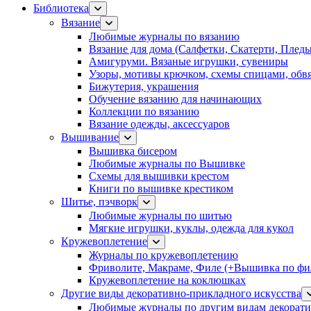
Библиотека
Вязание
Любимые журналы по вязанию
Вязание для дома (Салфетки, Скатерти, Плед
Амигуруми. Вязаные игрушки, сувениры
Узоры, мотивы крючком, схемы спицами, обвя
Бижутерия, украшения
Обучение вязанию для начинающих
Коллекции по вязанию
Вязание одежды, аксессуаров
Вышивание
Вышивка бисером
Любимые журналы по Вышивке
Схемы для вышивки крестом
Книги по вышивке крестиком
Шитье, пэчворк
Любимые журналы по шитью
Мягкие игрушки, куклы, одежда для кукол
Кружевоплетение
Журналы по кружевоплетению
Фриволите, Макраме, Филе (+Вышивка по фил
Кружевоплетение на коклюшках
Другие виды декоративно-прикладного искусства
Любимые журналы по другим видам декорати