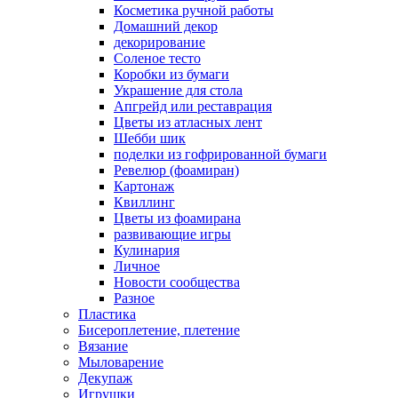
Косметика ручной работы
Домашний декор
декорирование
Соленое тесто
Коробки из бумаги
Украшение для стола
Апгрейд или реставрация
Цветы из атласных лент
Шебби шик
поделки из гофрированной бумаги
Ревелюр (фоамиран)
Картонаж
Квиллинг
Цветы из фоамирана
развивающие игры
Кулинария
Личное
Новости сообщества
Разное
Пластика
Бисероплетение, плетение
Вязание
Мыловарение
Декупаж
Игрушки