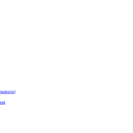
рывала)
рая