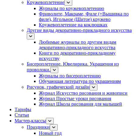
Кружевоплетение
Журналы по кружевоплетению
Фриволите, Макраме, Филе (+Вышивка по
филе), Игольное (Шитое) кружево
Кружевоплетение на коклюшках
Другие виды декоративно-прикладного искусства
Любимые журналы по другим видам
декоративно-прикладного искусства
Книги по декоративно-прикладному
искусству
Бисероплетение. Ювелирика. Украшения из
проволоки.
Журналы по бисероплетению
Обучающая литература по украшениям
Рисунок, графический дизайн
Журнал Искусство рисования и живописи
Журнал Простые уроки рисования
Журнал Школа рисования для малышей
Тарифы
Статьи
Мастер-классы
Праздники
Новый год