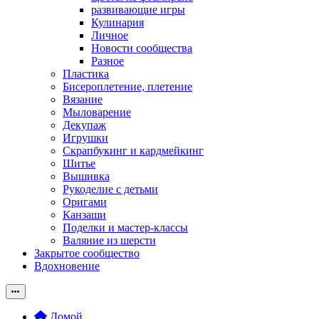
развивающие игры
Кулинария
Личное
Новости сообщества
Разное
Пластика
Бисероплетение, плетение
Вязание
Мыловарение
Декупаж
Игрушки
Скрапбукинг и кардмейкинг
Шитье
Вышивка
Рукоделие с детьми
Оригами
Канзаши
Поделки и мастер-классы
Валяние из шерсти
Закрытое сообщество
Вдохновение
Домой