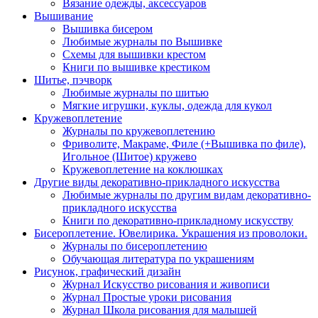
Вязание одежды, аксессуаров
Вышивание
Вышивка бисером
Любимые журналы по Вышивке
Схемы для вышивки крестом
Книги по вышивке крестиком
Шитье, пэчворк
Любимые журналы по шитью
Мягкие игрушки, куклы, одежда для кукол
Кружевоплетение
Журналы по кружевоплетению
Фриволите, Макраме, Филе (+Вышивка по филе),
Игольное (Шитое) кружево
Кружевоплетение на коклюшках
Другие виды декоративно-прикладного искусства
Любимые журналы по другим видам декоративно-
прикладного искусства
Книги по декоративно-прикладному искусству
Бисероплетение. Ювелирика. Украшения из проволоки.
Журналы по бисероплетению
Обучающая литература по украшениям
Рисунок, графический дизайн
Журнал Искусство рисования и живописи
Журнал Простые уроки рисования
Журнал Школа рисования для малышей