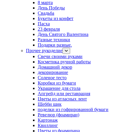
8 марта
День Победы
Свадьба
Букеты из конфет
Пасха
23 февраля
День Святого Валентина
Разные техники
Подарки разные.
Прочее рукоделие
Свечи своими руками
Косметика ручной работы
Домашний декор
декорирование
Соленое тесто
Коробки из бумаги
Украшение для стола
Апгрейд или реставрация
Цветы из атласных лент
Шебби шик
поделки из гофрированной бумаги
Ревелюр (фоамиран)
Картонаж
Квиллинг
Цветы из фоамирана