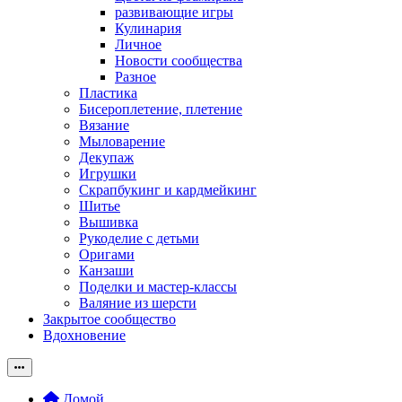
развивающие игры
Кулинария
Личное
Новости сообщества
Разное
Пластика
Бисероплетение, плетение
Вязание
Мыловарение
Декупаж
Игрушки
Скрапбукинг и кардмейкинг
Шитье
Вышивка
Рукоделие с детьми
Оригами
Канзаши
Поделки и мастер-классы
Валяние из шерсти
Закрытое сообщество
Вдохновение
Домой