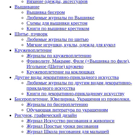
Вязание одежды, аксессуаров
Вышивание
Вышивка бисером
Любимые журналы по Вышивке
Схемы для вышивки крестом
Книги по вышивке крестиком
Шитье, пэчворк
Любимые журналы по шитью
Мягкие игрушки, куклы, одежда для кукол
Кружевоплетение
Журналы по кружевоплетению
Фриволите, Макраме, Филе (+Вышивка по филе),
Игольное (Шитое) кружево
Кружевоплетение на коклюшках
Другие виды декоративно-прикладного искусства
Любимые журналы по другим видам декоративно-
прикладного искусства
Книги по декоративно-прикладному искусству
Бисероплетение. Ювелирика. Украшения из проволоки.
Журналы по бисероплетению
Обучающая литература по украшениям
Рисунок, графический дизайн
Журнал Искусство рисования и живописи
Журнал Простые уроки рисования
Журнал Школа рисования для малышей