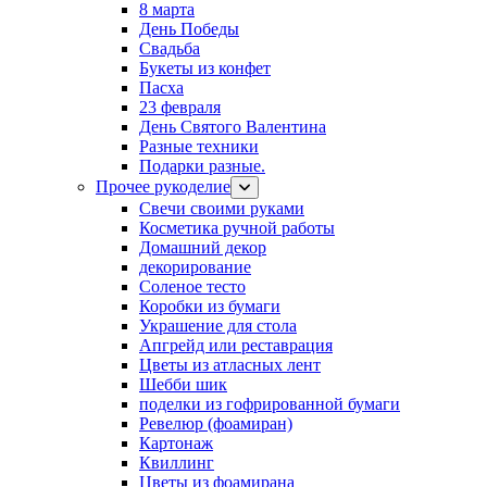
8 марта
День Победы
Свадьба
Букеты из конфет
Пасха
23 февраля
День Святого Валентина
Разные техники
Подарки разные.
Прочее рукоделие
Свечи своими руками
Косметика ручной работы
Домашний декор
декорирование
Соленое тесто
Коробки из бумаги
Украшение для стола
Апгрейд или реставрация
Цветы из атласных лент
Шебби шик
поделки из гофрированной бумаги
Ревелюр (фоамиран)
Картонаж
Квиллинг
Цветы из фоамирана