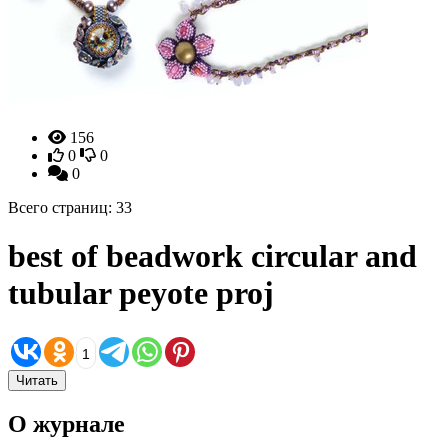
156
0
0
0
Всего страниц: 33
best of beadwork circular and
tubular peyote proj
1
Читать
О журнале