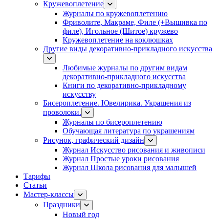
Кружевоплетение
Журналы по кружевоплетению
Фриволите, Макраме, Филе (+Вышивка по
филе), Игольное (Шитое) кружево
Кружевоплетение на коклюшках
Другие виды декоративно-прикладного искусства
Любимые журналы по другим видам
декоративно-прикладного искусства
Книги по декоративно-прикладному
искусству
Бисероплетение. Ювелирика. Украшения из
проволоки.
Журналы по бисероплетению
Обучающая литература по украшениям
Рисунок, графический дизайн
Журнал Искусство рисования и живописи
Журнал Простые уроки рисования
Журнал Школа рисования для малышей
Тарифы
Статьи
Мастер-классы
Праздники
Новый год