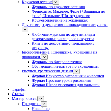
Кружевоплетение
Журналы по кружевоплетению
Фриволите, Макраме, Филе (+Вышивка по
филе), Игольное (Шитое) кружево
Кружевоплетение на коклюшках
Другие виды декоративно-прикладного искусства
Любимые журналы по другим видам
декоративно-прикладного искусства
Книги по декоративно-прикладному
искусству
Бисероплетение. Ювелирика. Украшения из
проволоки.
Журналы по бисероплетению
Обучающая литература по украшениям
Рисунок, графический дизайн
Журнал Искусство рисования и живописи
Журнал Простые уроки рисования
Журнал Школа рисования для малышей
Тарифы
Статьи
Мастер-классы
Праздники
Новый год