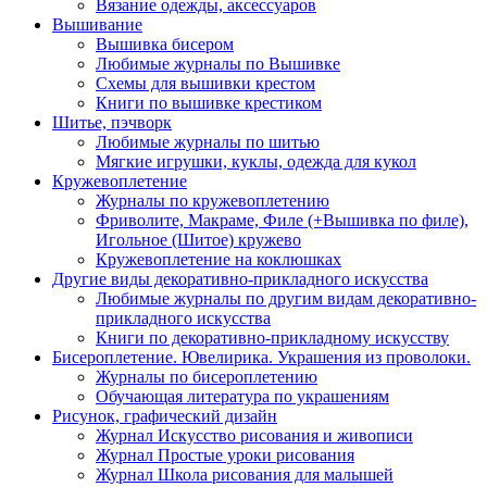
Вязание одежды, аксессуаров
Вышивание
Вышивка бисером
Любимые журналы по Вышивке
Схемы для вышивки крестом
Книги по вышивке крестиком
Шитье, пэчворк
Любимые журналы по шитью
Мягкие игрушки, куклы, одежда для кукол
Кружевоплетение
Журналы по кружевоплетению
Фриволите, Макраме, Филе (+Вышивка по филе),
Игольное (Шитое) кружево
Кружевоплетение на коклюшках
Другие виды декоративно-прикладного искусства
Любимые журналы по другим видам декоративно-
прикладного искусства
Книги по декоративно-прикладному искусству
Бисероплетение. Ювелирика. Украшения из проволоки.
Журналы по бисероплетению
Обучающая литература по украшениям
Рисунок, графический дизайн
Журнал Искусство рисования и живописи
Журнал Простые уроки рисования
Журнал Школа рисования для малышей