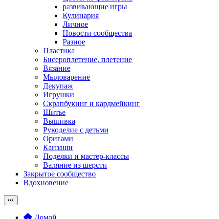
развивающие игры
Кулинария
Личное
Новости сообщества
Разное
Пластика
Бисероплетение, плетение
Вязание
Мыловарение
Декупаж
Игрушки
Скрапбукинг и кардмейкинг
Шитье
Вышивка
Рукоделие с детьми
Оригами
Канзаши
Поделки и мастер-классы
Валяние из шерсти
Закрытое сообщество
Вдохновение
Домой