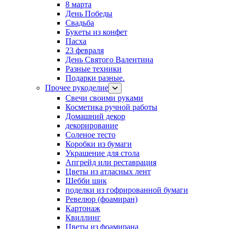
8 марта
День Победы
Свадьба
Букеты из конфет
Пасха
23 февраля
День Святого Валентина
Разные техники
Подарки разные.
Прочее рукоделие
Свечи своими руками
Косметика ручной работы
Домашний декор
декорирование
Соленое тесто
Коробки из бумаги
Украшение для стола
Апгрейд или реставрация
Цветы из атласных лент
Шебби шик
поделки из гофрированной бумаги
Ревелюр (фоамиран)
Картонаж
Квиллинг
Цветы из фоамирана