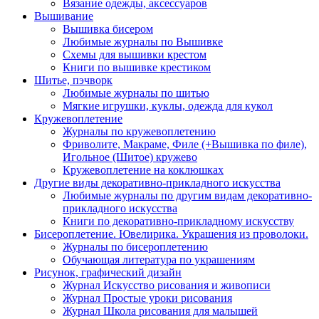
Вязание одежды, аксессуаров
Вышивание
Вышивка бисером
Любимые журналы по Вышивке
Схемы для вышивки крестом
Книги по вышивке крестиком
Шитье, пэчворк
Любимые журналы по шитью
Мягкие игрушки, куклы, одежда для кукол
Кружевоплетение
Журналы по кружевоплетению
Фриволите, Макраме, Филе (+Вышивка по филе),
Игольное (Шитое) кружево
Кружевоплетение на коклюшках
Другие виды декоративно-прикладного искусства
Любимые журналы по другим видам декоративно-
прикладного искусства
Книги по декоративно-прикладному искусству
Бисероплетение. Ювелирика. Украшения из проволоки.
Журналы по бисероплетению
Обучающая литература по украшениям
Рисунок, графический дизайн
Журнал Искусство рисования и живописи
Журнал Простые уроки рисования
Журнал Школа рисования для малышей