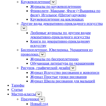
Кружевоплетение
Журналы по кружевоплетению
Фриволите, Макраме, Филе (+Вышивка по
филе), Игольное (Шитое) кружево
Кружевоплетение на коклюшках
Другие виды декоративно-прикладного искусства
Любимые журналы по другим видам
декоративно-прикладного искусства
Книги по декоративно-прикладному
искусству
Бисероплетение. Ювелирика. Украшения из
проволоки.
Журналы по бисероплетению
Обучающая литература по украшениям
Рисунок, графический дизайн
Журнал Искусство рисования и живописи
Журнал Простые уроки рисования
Журнал Школа рисования для малышей
Тарифы
Статьи
Мастер-классы
Праздники
Новый год