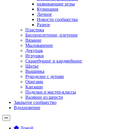
развивающие игры
Кулинария
Личное
Новости сообщества
Разное
Пластика
Бисероплетение, плетение
Вязание
Мыловарение
Декупаж
Игрушки
Скрапбукинг и кардмейкинг
Шитье
Вышивка
Рукоделие с детьми
Оригами
Канзаши
Поделки и мастер-классы
Валяние из шерсти
Закрытое сообщество
Вдохновение
Домой