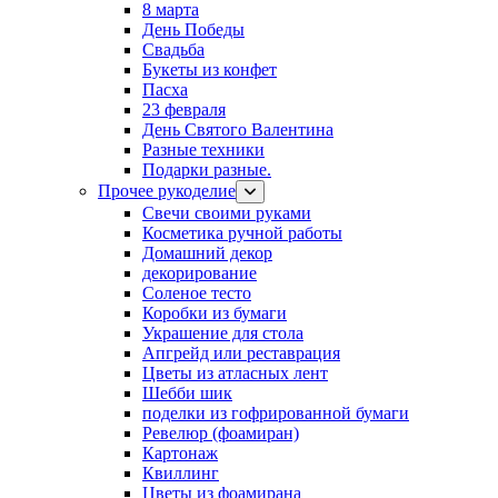
8 марта
День Победы
Свадьба
Букеты из конфет
Пасха
23 февраля
День Святого Валентина
Разные техники
Подарки разные.
Прочее рукоделие
Свечи своими руками
Косметика ручной работы
Домашний декор
декорирование
Соленое тесто
Коробки из бумаги
Украшение для стола
Апгрейд или реставрация
Цветы из атласных лент
Шебби шик
поделки из гофрированной бумаги
Ревелюр (фоамиран)
Картонаж
Квиллинг
Цветы из фоамирана