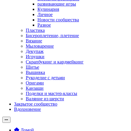
развивающие игры
Кулинария
Личное
Новости сообщества
Разное
Пластика
Бисероплетение, плетение
Вязание
Мыловарение
Декупаж
Игрушки
Скрапбукинг и кардмейкинг
Шитье
Вышивка
Рукоделие с детьми
Оригами
Канзаши
Поделки и мастер-классы
Валяние из шерсти
Закрытое сообщество
Вдохновение
Домой