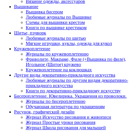
Вязание одежды, аксессуаров
Вышивание
Вышивка бисером
Любимые журналы по Вышивке
Схемы для вышивки крестом
Книги по вышивке крестиком
Шитье, пэчворк
Любимые журналы по шитью
Мягкие игрушки, куклы, одежда для кукол
Кружевоплетение
Журналы по кружевоплетению
Фриволите, Макраме, Филе (+Вышивка по филе),
Игольное (Шитое) кружево
Кружевоплетение на коклюшках
Другие виды декоративно-прикладного искусства
Любимые журналы по другим видам декоративно-
прикладного искусства
Книги по декоративно-прикладному искусству
Бисероплетение. Ювелирика. Украшения из проволоки.
Журналы по бисероплетению
Обучающая литература по украшениям
Рисунок, графический дизайн
Журнал Искусство рисования и живописи
Журнал Простые уроки рисования
Журнал Школа рисования для малышей