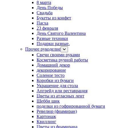
8 марта
День Победы
Свадьба
Букеты из конфет
Пасха
23 февраля
День Святого Валентина
Разные техники
Подарки разные.
Прочее рукоделие
Свечи своими руками
Косметика ручной работы
Домашний декор
декорирование
Соленое тесто
Коробки из бумаги
Украшение для стола
Апгрейд или реставрация
Цветы из атласных лент
Шебби шик
поделки из гофрированной бумаги
Ревелюр (фоамиран)
Картонаж
Квиллинг
Цветы из фоамирана