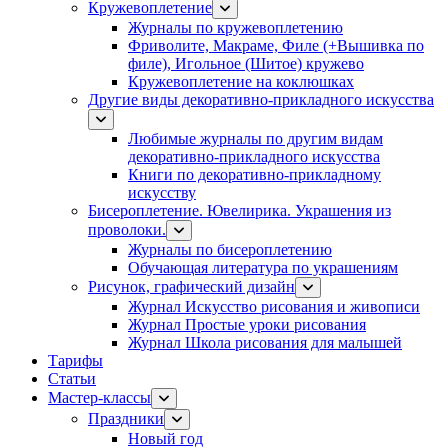
Кружевоплетение
Журналы по кружевоплетению
Фриволите, Макраме, Филе (+Вышивка по
филе), Игольное (Шитое) кружево
Кружевоплетение на коклюшках
Другие виды декоративно-прикладного искусства
Любимые журналы по другим видам
декоративно-прикладного искусства
Книги по декоративно-прикладному
искусству
Бисероплетение. Ювелирика. Украшения из
проволоки.
Журналы по бисероплетению
Обучающая литература по украшениям
Рисунок, графический дизайн
Журнал Искусство рисования и живописи
Журнал Простые уроки рисования
Журнал Школа рисования для малышей
Тарифы
Статьи
Мастер-классы
Праздники
Новый год