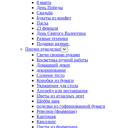
8 марта
День Победы
Свадьба
Букеты из конфет
Пасха
23 февраля
День Святого Валентина
Разные техники
Подарки разные.
Прочее рукоделие
Свечи своими руками
Косметика ручной работы
Домашний декор
декорирование
Соленое тесто
Коробки из бумаги
Украшение для стола
Апгрейд или реставрация
Цветы из атласных лент
Шебби шик
поделки из гофрированной бумаги
Ревелюр (фоамиран)
Картонаж
Квиллинг
Цветы из фоамирана