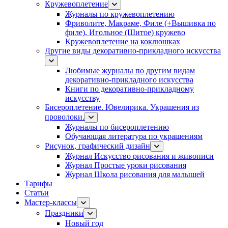
Кружевоплетение
Журналы по кружевоплетению
Фриволите, Макраме, Филе (+Вышивка по
филе), Игольное (Шитое) кружево
Кружевоплетение на коклюшках
Другие виды декоративно-прикладного искусства
Любимые журналы по другим видам
декоративно-прикладного искусства
Книги по декоративно-прикладному
искусству
Бисероплетение. Ювелирика. Украшения из
проволоки.
Журналы по бисероплетению
Обучающая литература по украшениям
Рисунок, графический дизайн
Журнал Искусство рисования и живописи
Журнал Простые уроки рисования
Журнал Школа рисования для малышей
Тарифы
Статьи
Мастер-классы
Праздники
Новый год