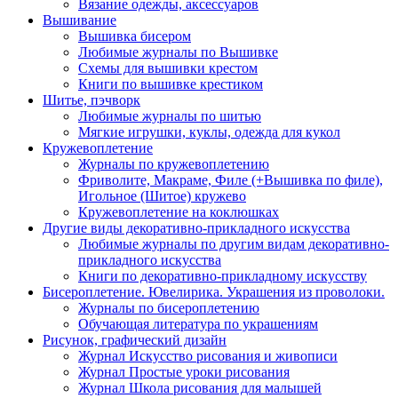
Вязание одежды, аксессуаров
Вышивание
Вышивка бисером
Любимые журналы по Вышивке
Схемы для вышивки крестом
Книги по вышивке крестиком
Шитье, пэчворк
Любимые журналы по шитью
Мягкие игрушки, куклы, одежда для кукол
Кружевоплетение
Журналы по кружевоплетению
Фриволите, Макраме, Филе (+Вышивка по филе),
Игольное (Шитое) кружево
Кружевоплетение на коклюшках
Другие виды декоративно-прикладного искусства
Любимые журналы по другим видам декоративно-
прикладного искусства
Книги по декоративно-прикладному искусству
Бисероплетение. Ювелирика. Украшения из проволоки.
Журналы по бисероплетению
Обучающая литература по украшениям
Рисунок, графический дизайн
Журнал Искусство рисования и живописи
Журнал Простые уроки рисования
Журнал Школа рисования для малышей