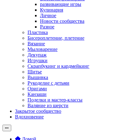
развивающие игры
Кулинария
Личное
Новости сообщества
Разное
Пластика
Бисероплетение, плетение
Вязание
Мыловарение
Декупаж
Игрушки
Скрапбукинг и кардмейкинг
Шитье
Вышивка
Рукоделие с детьми
Оригами
Канзаши
Поделки и мастер-классы
Валяние из шерсти
Закрытое сообщество
Вдохновение
Домой