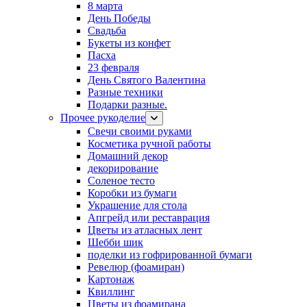
8 марта
День Победы
Свадьба
Букеты из конфет
Пасха
23 февраля
День Святого Валентина
Разные техники
Подарки разные.
Прочее рукоделие
Свечи своими руками
Косметика ручной работы
Домашний декор
декорирование
Соленое тесто
Коробки из бумаги
Украшение для стола
Апгрейд или реставрация
Цветы из атласных лент
Шебби шик
поделки из гофрированной бумаги
Ревелюр (фоамиран)
Картонаж
Квиллинг
Цветы из фоамирана