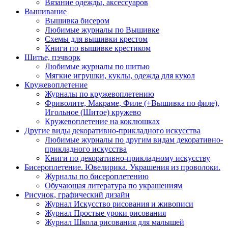
Вязание одежды, аксессуаров
Вышивание
Вышивка бисером
Любимые журналы по Вышивке
Схемы для вышивки крестом
Книги по вышивке крестиком
Шитье, пэчворк
Любимые журналы по шитью
Мягкие игрушки, куклы, одежда для кукол
Кружевоплетение
Журналы по кружевоплетению
Фриволите, Макраме, Филе (+Вышивка по филе),
Игольное (Шитое) кружево
Кружевоплетение на коклюшках
Другие виды декоративно-прикладного искусства
Любимые журналы по другим видам декоративно-
прикладного искусства
Книги по декоративно-прикладному искусству
Бисероплетение. Ювелирика. Украшения из проволоки.
Журналы по бисероплетению
Обучающая литература по украшениям
Рисунок, графический дизайн
Журнал Искусство рисования и живописи
Журнал Простые уроки рисования
Журнал Школа рисования для малышей