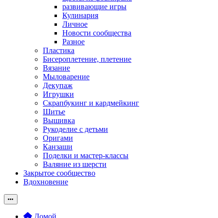
развивающие игры
Кулинария
Личное
Новости сообщества
Разное
Пластика
Бисероплетение, плетение
Вязание
Мыловарение
Декупаж
Игрушки
Скрапбукинг и кардмейкинг
Шитье
Вышивка
Рукоделие с детьми
Оригами
Канзаши
Поделки и мастер-классы
Валяние из шерсти
Закрытое сообщество
Вдохновение
Домой