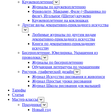
Кружевоплетение
Журналы по кружевоплетению
Фриволите, Макраме, Филе (+Вышивка по
филе), Игольное (Шитое) кружево
Кружевоплетение на коклюшках
Другие виды декоративно-прикладного искусства
Любимые журналы по другим видам
декоративно-прикладного искусства
Книги по декоративно-прикладному
искусству
Бисероплетение. Ювелирика. Украшения из
проволоки.
Журналы по бисероплетению
Обучающая литература по украшениям
Рисунок, графический дизайн
Журнал Искусство рисования и живописи
Журнал Простые уроки рисования
Журнал Школа рисования для малышей
Тарифы
Статьи
Мастер-классы
Праздники
Новый год