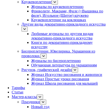
Кружевоплетение
Журналы по кружевоплетению
Фриволите, Макраме, Филе (+Вышивка по
филе), Игольное (Шитое) кружево
Кружевоплетение на коклюшках
Другие виды декоративно-прикладного искусства
Любимые журналы по другим видам
декоративно-прикладного искусства
Книги по декоративно-прикладному
искусству
Бисероплетение. Ювелирика. Украшения из
проволоки.
Журналы по бисероплетению
Обучающая литература по украшениям
Рисунок, графический дизайн
Журнал Искусство рисования и живописи
Журнал Простые уроки рисования
Журнал Школа рисования для малышей
Тарифы
Статьи
Мастер-классы
Праздники
Новый год