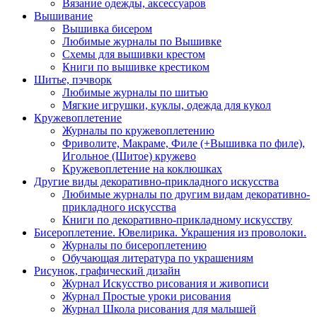
Вязание одежды, аксессуаров
Вышивание
Вышивка бисером
Любимые журналы по Вышивке
Схемы для вышивки крестом
Книги по вышивке крестиком
Шитье, пэчворк
Любимые журналы по шитью
Мягкие игрушки, куклы, одежда для кукол
Кружевоплетение
Журналы по кружевоплетению
Фриволите, Макраме, Филе (+Вышивка по филе),
Игольное (Шитое) кружево
Кружевоплетение на коклюшках
Другие виды декоративно-прикладного искусства
Любимые журналы по другим видам декоративно-
прикладного искусства
Книги по декоративно-прикладному искусству
Бисероплетение. Ювелирика. Украшения из проволоки.
Журналы по бисероплетению
Обучающая литература по украшениям
Рисунок, графический дизайн
Журнал Искусство рисования и живописи
Журнал Простые уроки рисования
Журнал Школа рисования для малышей