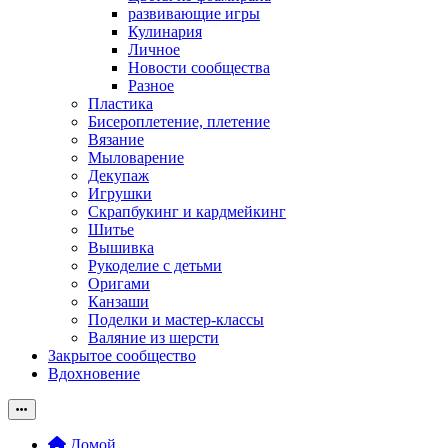
развивающие игры
Кулинария
Личное
Новости сообщества
Разное
Пластика
Бисероплетение, плетение
Вязание
Мыловарение
Декупаж
Игрушки
Скрапбукинг и кардмейкинг
Шитье
Вышивка
Рукоделие с детьми
Оригами
Канзаши
Поделки и мастер-классы
Валяние из шерсти
Закрытое сообщество
Вдохновение
Домой