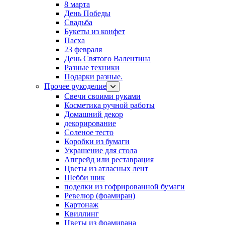
8 марта
День Победы
Свадьба
Букеты из конфет
Пасха
23 февраля
День Святого Валентина
Разные техники
Подарки разные.
Прочее рукоделие
Свечи своими руками
Косметика ручной работы
Домашний декор
декорирование
Соленое тесто
Коробки из бумаги
Украшение для стола
Апгрейд или реставрация
Цветы из атласных лент
Шебби шик
поделки из гофрированной бумаги
Ревелюр (фоамиран)
Картонаж
Квиллинг
Цветы из фоамирана