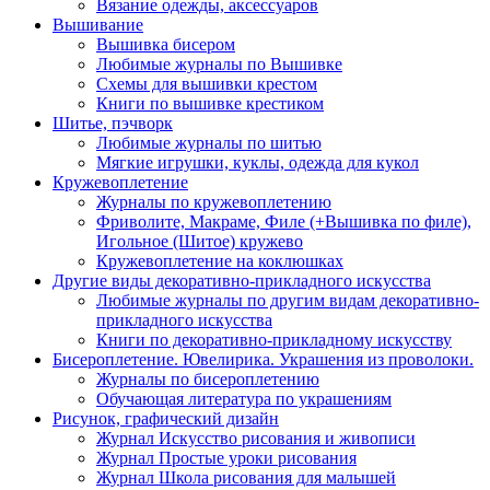
Вязание одежды, аксессуаров
Вышивание
Вышивка бисером
Любимые журналы по Вышивке
Схемы для вышивки крестом
Книги по вышивке крестиком
Шитье, пэчворк
Любимые журналы по шитью
Мягкие игрушки, куклы, одежда для кукол
Кружевоплетение
Журналы по кружевоплетению
Фриволите, Макраме, Филе (+Вышивка по филе),
Игольное (Шитое) кружево
Кружевоплетение на коклюшках
Другие виды декоративно-прикладного искусства
Любимые журналы по другим видам декоративно-
прикладного искусства
Книги по декоративно-прикладному искусству
Бисероплетение. Ювелирика. Украшения из проволоки.
Журналы по бисероплетению
Обучающая литература по украшениям
Рисунок, графический дизайн
Журнал Искусство рисования и живописи
Журнал Простые уроки рисования
Журнал Школа рисования для малышей