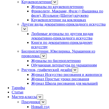
Кружевоплетение
Журналы по кружевоплетению
Фриволите, Макраме, Филе (+Вышивка по
филе), Игольное (Шитое) кружево
Кружевоплетение на коклюшках
Другие виды декоративно-прикладного искусства
Любимые журналы по другим видам
декоративно-прикладного искусства
Книги по декоративно-прикладному
искусству
Бисероплетение. Ювелирика. Украшения из
проволоки.
Журналы по бисероплетению
Обучающая литература по украшениям
Рисунок, графический дизайн
Журнал Искусство рисования и живописи
Журнал Простые уроки рисования
Журнал Школа рисования для малышей
Тарифы
Статьи
Мастер-классы
Праздники
Новый год