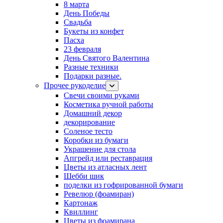
8 марта
День Победы
Свадьба
Букеты из конфет
Пасха
23 февраля
День Святого Валентина
Разные техники
Подарки разные.
Прочее рукоделие
Свечи своими руками
Косметика ручной работы
Домашний декор
декорирование
Соленое тесто
Коробки из бумаги
Украшение для стола
Апгрейд или реставрация
Цветы из атласных лент
Шебби шик
поделки из гофрированной бумаги
Ревелюр (фоамиран)
Картонаж
Квиллинг
Цветы из фоамирана