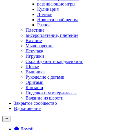
развивающие игры
Кулинария
Личное
Новости сообщества
Разное
Пластика
Бисероплетение, плетение
Вязание
Мыловарение
Декупаж
Игрушки
Скрапбукинг и кардмейкинг
Шитье
Вышивка
Рукоделие с детьми
Оригами
Канзаши
Поделки и мастер-классы
Валяние из шерсти
Закрытое сообщество
Вдохновение
Домой