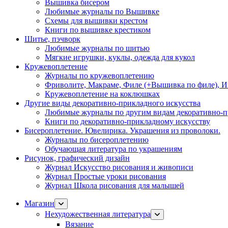
Вышивка бисером
Любимые журналы по Вышивке
Схемы для вышивки крестом
Книги по вышивке крестиком
Шитье, пэчворк
Любимые журналы по шитью
Мягкие игрушки, куклы, одежда для кукол
Кружевоплетение
Журналы по кружевоплетению
Фриволите, Макраме, Филе (+Вышивка по филе), И
Кружевоплетение на коклюшках
Другие виды декоративно-прикладного искусства
Любимые журналы по другим видам декоративно-п
Книги по декоративно-прикладному искусству
Бисероплетение. Ювелирика. Украшения из проволоки.
Журналы по бисероплетению
Обучающая литература по украшениям
Рисунок, графический дизайн
Журнал Искусство рисования и живописи
Журнал Простые уроки рисования
Журнал Школа рисования для малышей
Магазин
Нехудожественная литература
Вязание