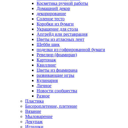
Косметика ручной работы
Домашний декор
декорирование
Соленое тесто
Коробки из бумаги
Украшение для стола
Апгрейд или реставрация
Цветы из атласных лент
Шебби шик
поделки из гофрированной бумаги
Ревелюр (фоамиран)
Картонаж
Квиллинг
Цветы из фоамирана
развивающие игры
Кулинария
Личное
Новости сообщества
Разное
Пластика
Бисероплетение, плетение
Вязание
Мыловарение
Декупаж
Игрушки