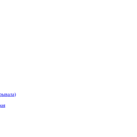
рывала)
рая