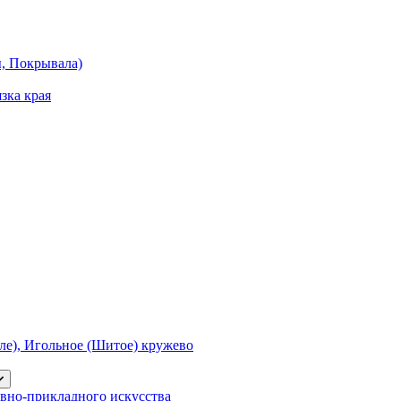
ы, Покрывала)
зка края
е), Игольное (Шитое) кружево
вно-прикладного искусства