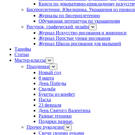
Книги по декоративно-прикладному искусств
Бисероплетение. Ювелирика. Украшения из провол
Журналы по бисероплетению
Обучающая литература по украшениям
Рисунок, графический дизайн
Журнал Искусство рисования и живописи
Журнал Простые уроки рисования
Журнал Школа рисования для малышей
Тарифы
Статьи
Мастер-классы
Праздники
Новый год
8 марта
День Победы
Свадьба
Букеты из конфет
Пасха
23 февраля
День Святого Валентина
Разные техники
Подарки разные.
Прочее рукоделие
Свечи своими руками