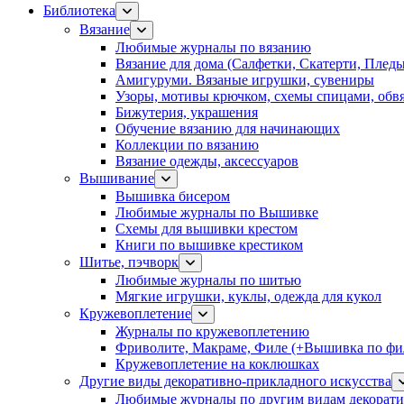
Библиотека
Вязание
Любимые журналы по вязанию
Вязание для дома (Салфетки, Скатерти, Плед
Амигуруми. Вязаные игрушки, сувениры
Узоры, мотивы крючком, схемы спицами, обвя
Бижутерия, украшения
Обучение вязанию для начинающих
Коллекции по вязанию
Вязание одежды, аксессуаров
Вышивание
Вышивка бисером
Любимые журналы по Вышивке
Схемы для вышивки крестом
Книги по вышивке крестиком
Шитье, пэчворк
Любимые журналы по шитью
Мягкие игрушки, куклы, одежда для кукол
Кружевоплетение
Журналы по кружевоплетению
Фриволите, Макраме, Филе (+Вышивка по фил
Кружевоплетение на коклюшках
Другие виды декоративно-прикладного искусства
Любимые журналы по другим видам декорати