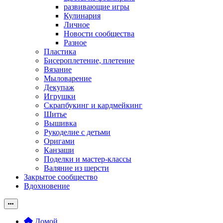
развивающие игры
Кулинария
Личное
Новости сообщества
Разное
Пластика
Бисероплетение, плетение
Вязание
Мыловарение
Декупаж
Игрушки
Скрапбукинг и кардмейкинг
Шитье
Вышивка
Рукоделие с детьми
Оригами
Канзаши
Поделки и мастер-классы
Валяние из шерсти
Закрытое сообщество
Вдохновение
Домой