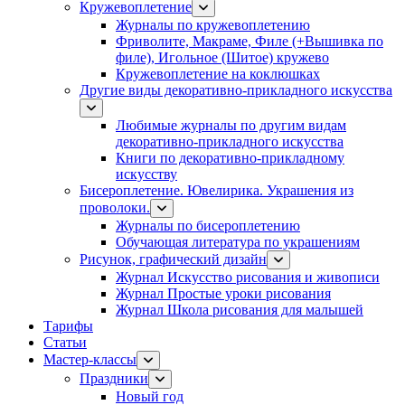
Кружевоплетение
Журналы по кружевоплетению
Фриволите, Макраме, Филе (+Вышивка по
филе), Игольное (Шитое) кружево
Кружевоплетение на коклюшках
Другие виды декоративно-прикладного искусства
Любимые журналы по другим видам
декоративно-прикладного искусства
Книги по декоративно-прикладному
искусству
Бисероплетение. Ювелирика. Украшения из
проволоки.
Журналы по бисероплетению
Обучающая литература по украшениям
Рисунок, графический дизайн
Журнал Искусство рисования и живописи
Журнал Простые уроки рисования
Журнал Школа рисования для малышей
Тарифы
Статьи
Мастер-классы
Праздники
Новый год