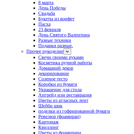
8 марта
День Победы
Свадьба
Букеты из конфет
Пасха
23 февраля
День Святого Валентина
Разные техники
Подарки разные.
Прочее рукоделие
Свечи своими руками
Косметика ручной работы
Домашний декор
декорирование
Соленое тесто
Коробки из бумаги
Украшение для стола
Апгрейд или реставрация
Цветы из атласных лент
Шебби шик
поделки из гофрированной бумаги
Ревелюр (фоамиран)
Картонаж
Квиллинг
Цветы из фоамирана