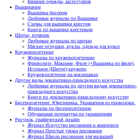
Вязание одежды, аксессуаров
Вышивание
Вышивка бисером
Любимые журналы по Вышивке
Схемы для вышивки крестом
Книги по вышивке крестиком
Шитье, пэчворк
Любимые журналы по шитью
Мягкие игрушки, куклы, одежда для кукол
Кружевоплетение
Журналы по кружевоплетению
Фриволите, Макраме, Филе (+Вышивка по филе),
Игольное (Шитое) кружево
Кружевоплетение на коклюшках
Другие виды декоративно-прикладного искусства
Любимые журналы по другим видам декоративно-
прикладного искусства
Книги по декоративно-прикладному искусству
Бисероплетение. Ювелирика. Украшения из проволоки.
Журналы по бисероплетению
Обучающая литература по украшениям
Рисунок, графический дизайн
Журнал Искусство рисования и живописи
Журнал Простые уроки рисования
Журнал Школа рисования для малышей