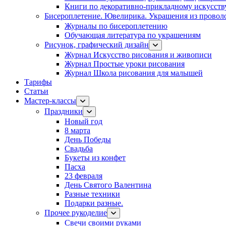
Книги по декоративно-прикладному искусств
Бисероплетение. Ювелирика. Украшения из провол
Журналы по бисероплетению
Обучающая литература по украшениям
Рисунок, графический дизайн
Журнал Искусство рисования и живописи
Журнал Простые уроки рисования
Журнал Школа рисования для малышей
Тарифы
Статьи
Мастер-классы
Праздники
Новый год
8 марта
День Победы
Свадьба
Букеты из конфет
Пасха
23 февраля
День Святого Валентина
Разные техники
Подарки разные.
Прочее рукоделие
Свечи своими руками