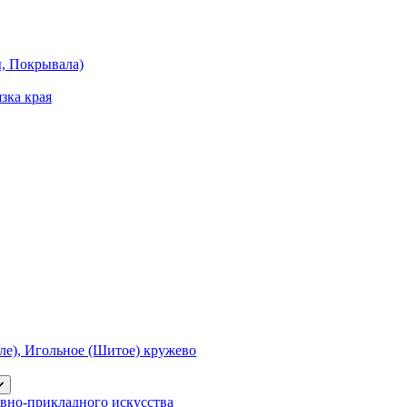
ы, Покрывала)
зка края
е), Игольное (Шитое) кружево
вно-прикладного искусства