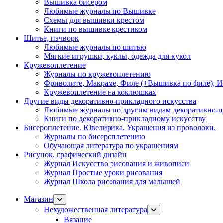
Вышивка бисером
Любимые журналы по Вышивке
Схемы для вышивки крестом
Книги по вышивке крестиком
Шитье, пэчворк
Любимые журналы по шитью
Мягкие игрушки, куклы, одежда для кукол
Кружевоплетение
Журналы по кружевоплетению
Фриволите, Макраме, Филе (+Вышивка по филе), И
Кружевоплетение на коклюшках
Другие виды декоративно-прикладного искусства
Любимые журналы по другим видам декоративно-п
Книги по декоративно-прикладному искусству
Бисероплетение. Ювелирика. Украшения из проволоки.
Журналы по бисероплетению
Обучающая литература по украшениям
Рисунок, графический дизайн
Журнал Искусство рисования и живописи
Журнал Простые уроки рисования
Журнал Школа рисования для малышей
Магазин
Нехудожественная литература
Вязание