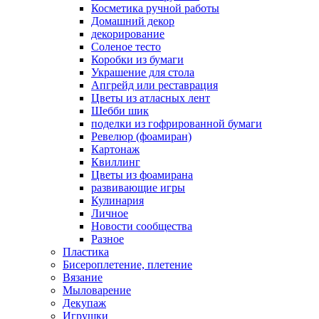
Косметика ручной работы
Домашний декор
декорирование
Соленое тесто
Коробки из бумаги
Украшение для стола
Апгрейд или реставрация
Цветы из атласных лент
Шебби шик
поделки из гофрированной бумаги
Ревелюр (фоамиран)
Картонаж
Квиллинг
Цветы из фоамирана
развивающие игры
Кулинария
Личное
Новости сообщества
Разное
Пластика
Бисероплетение, плетение
Вязание
Мыловарение
Декупаж
Игрушки