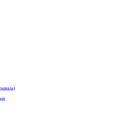
рывала)
рая