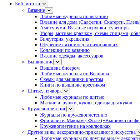
Библиотека
Вязание
Любимые журналы по вязанию
Вязание для дома (Салфетки, Скатерти, Плед
Амигуруми. Вязаные игрушки, сувениры
Узоры, мотивы крючком, схемы спицами, обвя
Бижутерия, украшения
Обучение вязанию для начинающих
Коллекции по вязанию
Вязание одежды, аксессуаров
Вышивание
Вышивка бисером
Любимые журналы по Вышивке
Схемы для вышивки крестом
Книги по вышивке крестиком
Шитье, пэчворк
Любимые журналы по шитью
Мягкие игрушки, куклы, одежда для кукол
Кружевоплетение
Журналы по кружевоплетению
Фриволите, Макраме, Филе (+Вышивка по фил
Кружевоплетение на коклюшках
Другие виды декоративно-прикладного искусства
Любимые журналы по другим видам декорати