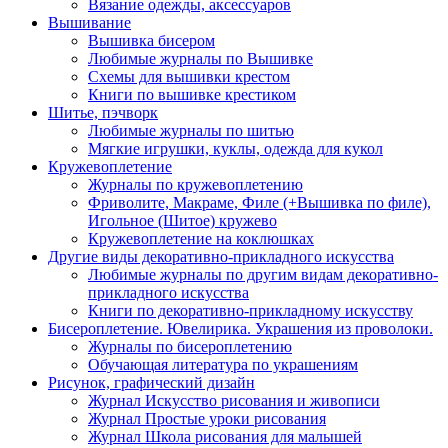
Вязание одежды, аксессуаров
Вышивание
Вышивка бисером
Любимые журналы по Вышивке
Схемы для вышивки крестом
Книги по вышивке крестиком
Шитье, пэчворк
Любимые журналы по шитью
Мягкие игрушки, куклы, одежда для кукол
Кружевоплетение
Журналы по кружевоплетению
Фриволите, Макраме, Филе (+Вышивка по филе),
Игольное (Шитое) кружево
Кружевоплетение на коклюшках
Другие виды декоративно-прикладного искусства
Любимые журналы по другим видам декоративно-
прикладного искусства
Книги по декоративно-прикладному искусству
Бисероплетение. Ювелирика. Украшения из проволоки.
Журналы по бисероплетению
Обучающая литература по украшениям
Рисунок, графический дизайн
Журнал Искусство рисования и живописи
Журнал Простые уроки рисования
Журнал Школа рисования для малышей