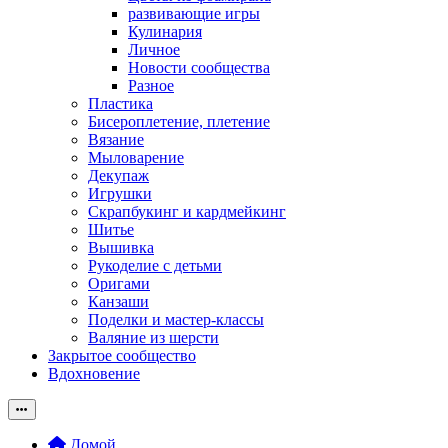
развивающие игры
Кулинария
Личное
Новости сообщества
Разное
Пластика
Бисероплетение, плетение
Вязание
Мыловарение
Декупаж
Игрушки
Скрапбукинг и кардмейкинг
Шитье
Вышивка
Рукоделие с детьми
Оригами
Канзаши
Поделки и мастер-классы
Валяние из шерсти
Закрытое сообщество
Вдохновение
Домой