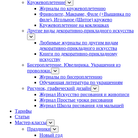
Кружевоплетение
Журналы по кружевоплетению
Фриволите, Макраме, Филе (+Вышивка по
филе), Игольное (Шитое) кружево
Кружевоплетение на коклюшках
Другие виды декоративно-прикладного искусства
Любимые журналы по другим видам
декоративно-прикладного искусства
Книги по декоративно-прикладному
искусству
Бисероплетение. Ювелирика. Украшения из
проволоки.
Журналы по бисероплетению
Обучающая литература по украшениям
Рисунок, графический дизайн
Журнал Искусство рисования и живописи
Журнал Простые уроки рисования
Журнал Школа рисования для малышей
Тарифы
Статьи
Мастер-классы
Праздники
Новый год