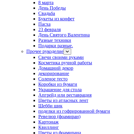
8 марта
День Победы
Свадьба
Букеты из конфет
Пасха
23 февраля
День Святого Валентина
Разные техники
Подарки разные.
Прочее рукоделие
Свечи своими руками
Косметика ручной работы
Домашний декор
декорирование
Соленое тесто
Коробки из бумаги
Украшение для стола
Апгрейд или реставрация
Цветы из атласных лент
Шебби шик
поделки из гофрированной бумаги
Ревелюр (фоамиран)
Картонаж
Квиллинг
Цветы из фоамирана