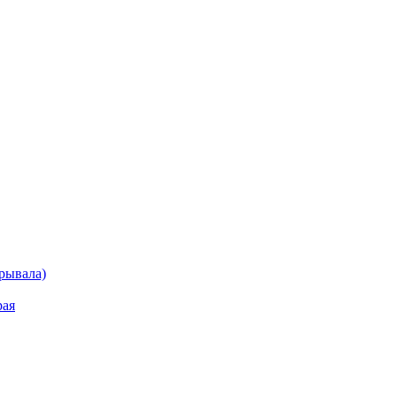
рывала)
рая