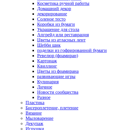
Косметика ручной работы
Домашний декор
декорирование
Соленое тесто
Коробки из бумаги
Украшение для стола
Апгрейд или реставрация
Цветы из атласных лент
Шебби шик
поделки из гофрированной бумаги
Ревелюр (фоамиран)
Картонаж
Квиллинг
Цветы из фоамирана
развивающие игры
Кулинария
Личное
Новости сообщества
Разное
Пластика
Бисероплетение, плетение
Вязание
Мыловарение
Декупаж
Игрушки