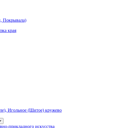
ы, Покрывала)
зка края
е), Игольное (Шитое) кружево
вно-прикладного искусства