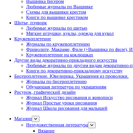
Вышивка бисером
Любимые журналы по Вышивке
Схемы для вышивки крестом
Книги по вышивке крестиком
Шитье, пэчворк
Любимые журналы по шитью
Мягкие игрушки, куклы, одежда для кукол
Кружевоплетение
Журналы по кружевоплетению
Фриволите, Макраме, Филе (+Вышивка по филе), И
Кружевоплетение на коклюшках
Другие виды декоративно-прикладного искусства
Любимые журналы по другим видам декоративно-п
Книги по декоративно-прикладному искусству
Бисероплетение. Ювелирика. Украшения из проволоки.
Журналы по бисероплетению
Обучающая литература по украшениям
Рисунок, графический дизайн
Журнал Искусство рисования и живописи
Журнал Простые уроки рисования
Журнал Школа рисования для малышей
Магазин
Нехудожественная литература
Вязание