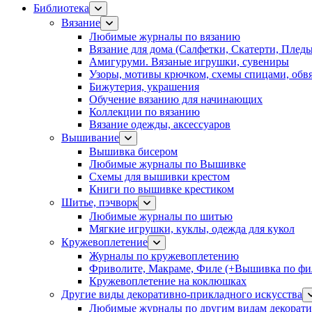
Библиотека
Вязание
Любимые журналы по вязанию
Вязание для дома (Салфетки, Скатерти, Плед
Амигуруми. Вязаные игрушки, сувениры
Узоры, мотивы крючком, схемы спицами, обвя
Бижутерия, украшения
Обучение вязанию для начинающих
Коллекции по вязанию
Вязание одежды, аксессуаров
Вышивание
Вышивка бисером
Любимые журналы по Вышивке
Схемы для вышивки крестом
Книги по вышивке крестиком
Шитье, пэчворк
Любимые журналы по шитью
Мягкие игрушки, куклы, одежда для кукол
Кружевоплетение
Журналы по кружевоплетению
Фриволите, Макраме, Филе (+Вышивка по фил
Кружевоплетение на коклюшках
Другие виды декоративно-прикладного искусства
Любимые журналы по другим видам декорати