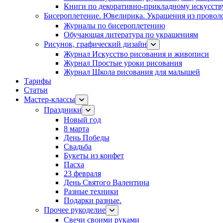
Книги по декоративно-прикладному искусств
Бисероплетение. Ювелирика. Украшения из провол
Журналы по бисероплетению
Обучающая литература по украшениям
Рисунок, графический дизайн
Журнал Искусство рисования и живописи
Журнал Простые уроки рисования
Журнал Школа рисования для малышей
Тарифы
Статьи
Мастер-классы
Праздники
Новый год
8 марта
День Победы
Свадьба
Букеты из конфет
Пасха
23 февраля
День Святого Валентина
Разные техники
Подарки разные.
Прочее рукоделие
Свечи своими руками