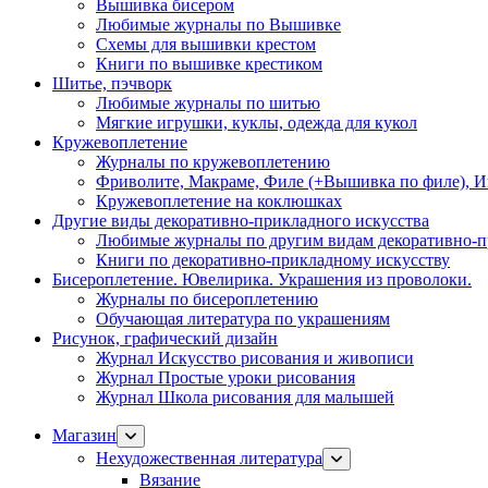
Вышивка бисером
Любимые журналы по Вышивке
Схемы для вышивки крестом
Книги по вышивке крестиком
Шитье, пэчворк
Любимые журналы по шитью
Мягкие игрушки, куклы, одежда для кукол
Кружевоплетение
Журналы по кружевоплетению
Фриволите, Макраме, Филе (+Вышивка по филе), И
Кружевоплетение на коклюшках
Другие виды декоративно-прикладного искусства
Любимые журналы по другим видам декоративно-п
Книги по декоративно-прикладному искусству
Бисероплетение. Ювелирика. Украшения из проволоки.
Журналы по бисероплетению
Обучающая литература по украшениям
Рисунок, графический дизайн
Журнал Искусство рисования и живописи
Журнал Простые уроки рисования
Журнал Школа рисования для малышей
Магазин
Нехудожественная литература
Вязание