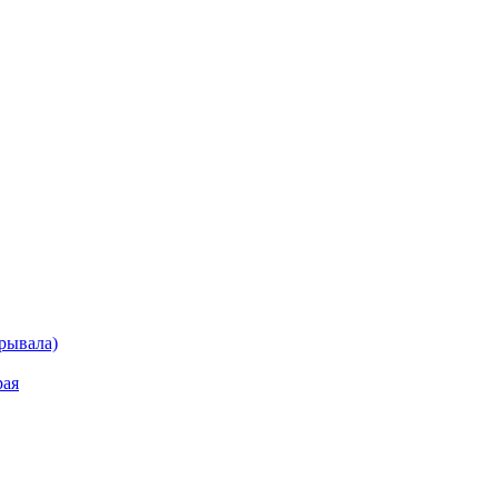
рывала)
рая