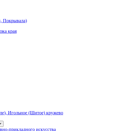
ы, Покрывала)
зка края
е), Игольное (Шитое) кружево
вно-прикладного искусства