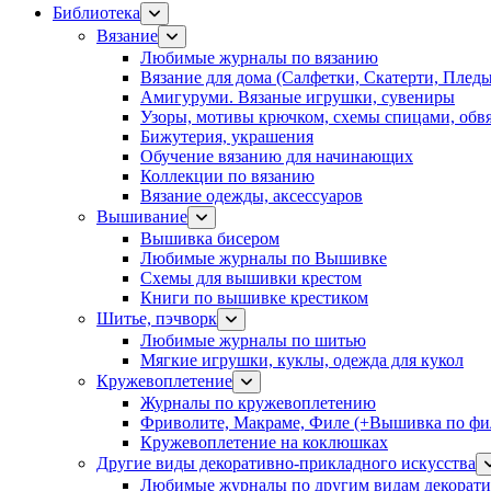
Библиотека
Вязание
Любимые журналы по вязанию
Вязание для дома (Салфетки, Скатерти, Плед
Амигуруми. Вязаные игрушки, сувениры
Узоры, мотивы крючком, схемы спицами, обвя
Бижутерия, украшения
Обучение вязанию для начинающих
Коллекции по вязанию
Вязание одежды, аксессуаров
Вышивание
Вышивка бисером
Любимые журналы по Вышивке
Схемы для вышивки крестом
Книги по вышивке крестиком
Шитье, пэчворк
Любимые журналы по шитью
Мягкие игрушки, куклы, одежда для кукол
Кружевоплетение
Журналы по кружевоплетению
Фриволите, Макраме, Филе (+Вышивка по фил
Кружевоплетение на коклюшках
Другие виды декоративно-прикладного искусства
Любимые журналы по другим видам декорати