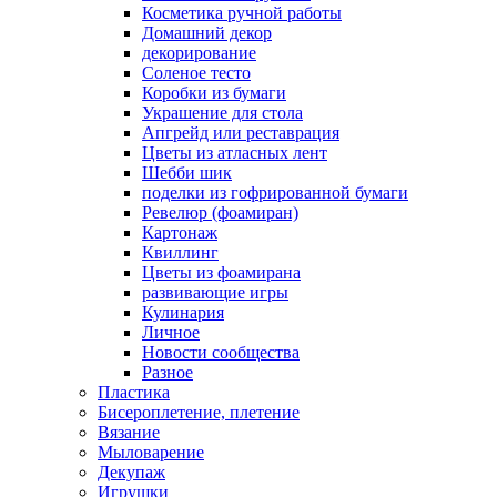
Косметика ручной работы
Домашний декор
декорирование
Соленое тесто
Коробки из бумаги
Украшение для стола
Апгрейд или реставрация
Цветы из атласных лент
Шебби шик
поделки из гофрированной бумаги
Ревелюр (фоамиран)
Картонаж
Квиллинг
Цветы из фоамирана
развивающие игры
Кулинария
Личное
Новости сообщества
Разное
Пластика
Бисероплетение, плетение
Вязание
Мыловарение
Декупаж
Игрушки