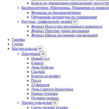
Книги по декоративно-прикладному искусств
Бисероплетение. Ювелирика. Украшения из провол
Журналы по бисероплетению
Обучающая литература по украшениям
Рисунок, графический дизайн
Журнал Искусство рисования и живописи
Журнал Простые уроки рисования
Журнал Школа рисования для малышей
Тарифы
Статьи
Мастер-классы
Праздники
Новый год
8 марта
День Победы
Свадьба
Букеты из конфет
Пасха
23 февраля
День Святого Валентина
Разные техники
Подарки разные.
Прочее рукоделие
Свечи своими руками