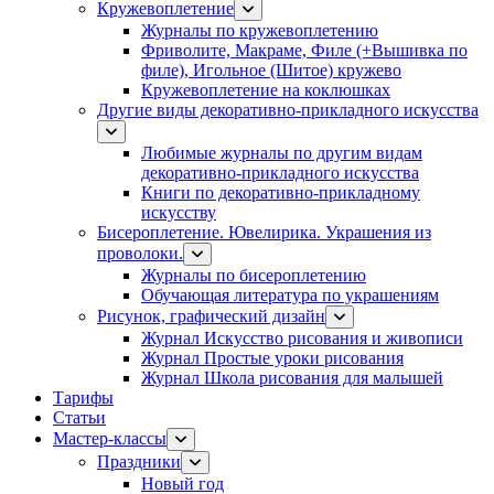
Кружевоплетение
Журналы по кружевоплетению
Фриволите, Макраме, Филе (+Вышивка по
филе), Игольное (Шитое) кружево
Кружевоплетение на коклюшках
Другие виды декоративно-прикладного искусства
Любимые журналы по другим видам
декоративно-прикладного искусства
Книги по декоративно-прикладному
искусству
Бисероплетение. Ювелирика. Украшения из
проволоки.
Журналы по бисероплетению
Обучающая литература по украшениям
Рисунок, графический дизайн
Журнал Искусство рисования и живописи
Журнал Простые уроки рисования
Журнал Школа рисования для малышей
Тарифы
Статьи
Мастер-классы
Праздники
Новый год