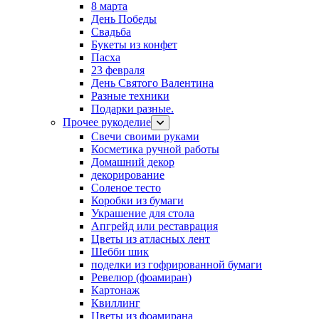
8 марта
День Победы
Свадьба
Букеты из конфет
Пасха
23 февраля
День Святого Валентина
Разные техники
Подарки разные.
Прочее рукоделие
Свечи своими руками
Косметика ручной работы
Домашний декор
декорирование
Соленое тесто
Коробки из бумаги
Украшение для стола
Апгрейд или реставрация
Цветы из атласных лент
Шебби шик
поделки из гофрированной бумаги
Ревелюр (фоамиран)
Картонаж
Квиллинг
Цветы из фоамирана