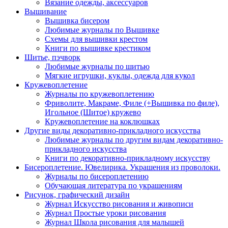
Вязание одежды, аксессуаров
Вышивание
Вышивка бисером
Любимые журналы по Вышивке
Схемы для вышивки крестом
Книги по вышивке крестиком
Шитье, пэчворк
Любимые журналы по шитью
Мягкие игрушки, куклы, одежда для кукол
Кружевоплетение
Журналы по кружевоплетению
Фриволите, Макраме, Филе (+Вышивка по филе),
Игольное (Шитое) кружево
Кружевоплетение на коклюшках
Другие виды декоративно-прикладного искусства
Любимые журналы по другим видам декоративно-
прикладного искусства
Книги по декоративно-прикладному искусству
Бисероплетение. Ювелирика. Украшения из проволоки.
Журналы по бисероплетению
Обучающая литература по украшениям
Рисунок, графический дизайн
Журнал Искусство рисования и живописи
Журнал Простые уроки рисования
Журнал Школа рисования для малышей