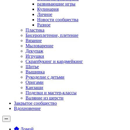
развивающие игры
Кулинария
Личное
Новости сообщества
Разное
Пластика
Бисероплетение, плетение
Вязание
Мыловарение
Декупаж
Игрушки
Скрапбукинг и кардмейкинг
Шитье
Вышивка
Рукоделие с детьми
Оригами
Канзаши
Поделки и мастер-классы
Валяние из шерсти
Закрытое сообщество
Вдохновение
Домой