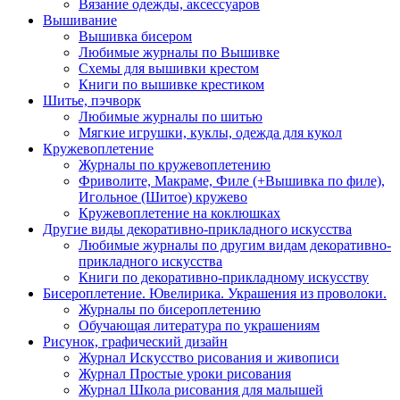
Вязание одежды, аксессуаров
Вышивание
Вышивка бисером
Любимые журналы по Вышивке
Схемы для вышивки крестом
Книги по вышивке крестиком
Шитье, пэчворк
Любимые журналы по шитью
Мягкие игрушки, куклы, одежда для кукол
Кружевоплетение
Журналы по кружевоплетению
Фриволите, Макраме, Филе (+Вышивка по филе),
Игольное (Шитое) кружево
Кружевоплетение на коклюшках
Другие виды декоративно-прикладного искусства
Любимые журналы по другим видам декоративно-
прикладного искусства
Книги по декоративно-прикладному искусству
Бисероплетение. Ювелирика. Украшения из проволоки.
Журналы по бисероплетению
Обучающая литература по украшениям
Рисунок, графический дизайн
Журнал Искусство рисования и живописи
Журнал Простые уроки рисования
Журнал Школа рисования для малышей