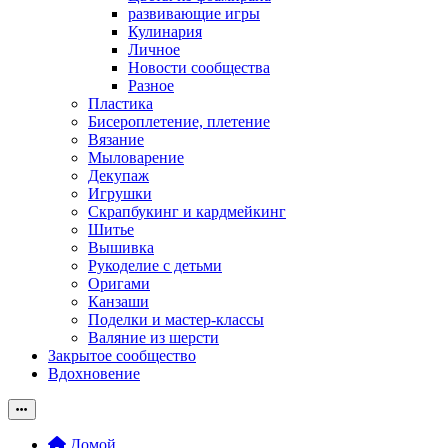
развивающие игры
Кулинария
Личное
Новости сообщества
Разное
Пластика
Бисероплетение, плетение
Вязание
Мыловарение
Декупаж
Игрушки
Скрапбукинг и кардмейкинг
Шитье
Вышивка
Рукоделие с детьми
Оригами
Канзаши
Поделки и мастер-классы
Валяние из шерсти
Закрытое сообщество
Вдохновение
Домой