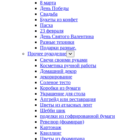
8 марта
День Победы
Свадьба
Букеты из конфет
Пасха
23 февраля
День Святого Валентина
Разные техники
Подарки разные.
Прочее рукоделие
Свечи своими руками
Косметика ручной работы
Домашний декор
декорирование
Соленое тесто
Коробки из бумаги
Украшение для стола
Апгрейд или реставрация
Цветы из атласных лент
Шебби шик
поделки из гофрированной бумаги
Ревелюр (фоамиран)
Картонаж
Квиллинг
Цветы из фоамирана