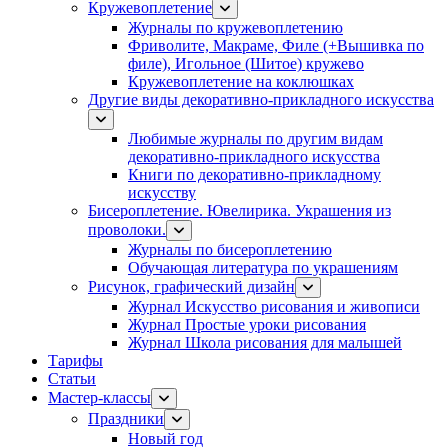
Кружевоплетение
Журналы по кружевоплетению
Фриволите, Макраме, Филе (+Вышивка по
филе), Игольное (Шитое) кружево
Кружевоплетение на коклюшках
Другие виды декоративно-прикладного искусства
Любимые журналы по другим видам
декоративно-прикладного искусства
Книги по декоративно-прикладному
искусству
Бисероплетение. Ювелирика. Украшения из
проволоки.
Журналы по бисероплетению
Обучающая литература по украшениям
Рисунок, графический дизайн
Журнал Искусство рисования и живописи
Журнал Простые уроки рисования
Журнал Школа рисования для малышей
Тарифы
Статьи
Мастер-классы
Праздники
Новый год