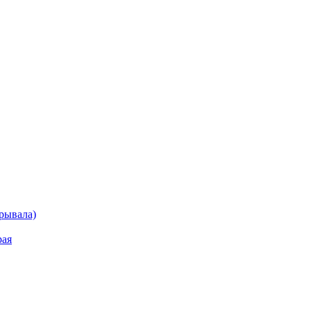
рывала)
рая