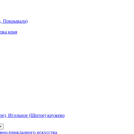
ы, Покрывала)
зка края
е), Игольное (Шитое) кружево
вно-прикладного искусства