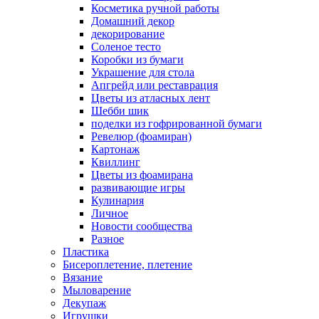
Косметика ручной работы
Домашний декор
декорирование
Соленое тесто
Коробки из бумаги
Украшение для стола
Апгрейд или реставрация
Цветы из атласных лент
Шебби шик
поделки из гофрированной бумаги
Ревелюр (фоамиран)
Картонаж
Квиллинг
Цветы из фоамирана
развивающие игры
Кулинария
Личное
Новости сообщества
Разное
Пластика
Бисероплетение, плетение
Вязание
Мыловарение
Декупаж
Игрушки