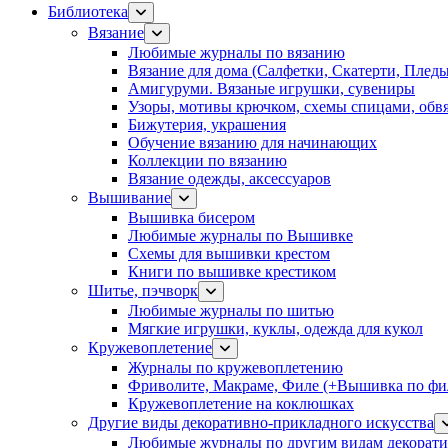
Библиотека
Вязание
Любимые журналы по вязанию
Вязание для дома (Салфетки, Скатерти, Плед
Амигуруми. Вязаные игрушки, сувениры
Узоры, мотивы крючком, схемы спицами, обвя
Бижутерия, украшения
Обучение вязанию для начинающих
Коллекции по вязанию
Вязание одежды, аксессуаров
Вышивание
Вышивка бисером
Любимые журналы по Вышивке
Схемы для вышивки крестом
Книги по вышивке крестиком
Шитье, пэчворк
Любимые журналы по шитью
Мягкие игрушки, куклы, одежда для кукол
Кружевоплетение
Журналы по кружевоплетению
Фриволите, Макраме, Филе (+Вышивка по фил
Кружевоплетение на коклюшках
Другие виды декоративно-прикладного искусства
Любимые журналы по другим видам декорати