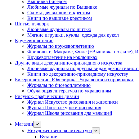
Вышивка бисером
Любимые журналы по Вышивке
Схемы для вышивки крестом
Книги по вышивке крестиком
Шитье, пэчворк
Любимые журналы по шитью
Мягкие игрушки, куклы, одежда для кукол
Кружевоплетение
Журналы по кружевоплетению
Фриволите, Макраме, Филе (+Вышивка по филе), И
Кружевоплетение на коклюшках
Другие виды декоративно-прикладного искусства
Любимые журналы по другим видам декоративно-п
Книги по декоративно-прикладному искусству
Бисероплетение. Ювелирика. Украшения из проволоки.
Журналы по бисероплетению
Обучающая литература по украшениям
Рисунок, графический дизайн
Журнал Искусство рисования и живописи
Журнал Простые уроки рисования
Журнал Школа рисования для малышей
Магазин
Нехудожественная литература
Вязание