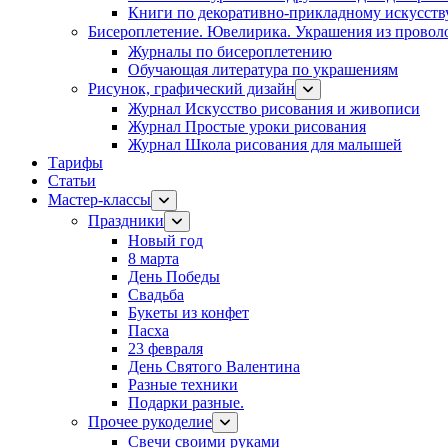
Книги по декоративно-прикладному искусств
Бисероплетение. Ювелирика. Украшения из провол
Журналы по бисероплетению
Обучающая литература по украшениям
Рисунок, графический дизайн
Журнал Искусство рисования и живописи
Журнал Простые уроки рисования
Журнал Школа рисования для малышей
Тарифы
Статьи
Мастер-классы
Праздники
Новый год
8 марта
День Победы
Свадьба
Букеты из конфет
Пасха
23 февраля
День Святого Валентина
Разные техники
Подарки разные.
Прочее рукоделие
Свечи своими руками