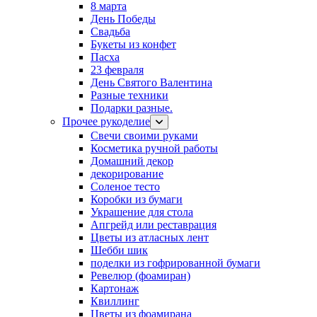
8 марта
День Победы
Свадьба
Букеты из конфет
Пасха
23 февраля
День Святого Валентина
Разные техники
Подарки разные.
Прочее рукоделие
Свечи своими руками
Косметика ручной работы
Домашний декор
декорирование
Соленое тесто
Коробки из бумаги
Украшение для стола
Апгрейд или реставрация
Цветы из атласных лент
Шебби шик
поделки из гофрированной бумаги
Ревелюр (фоамиран)
Картонаж
Квиллинг
Цветы из фоамирана