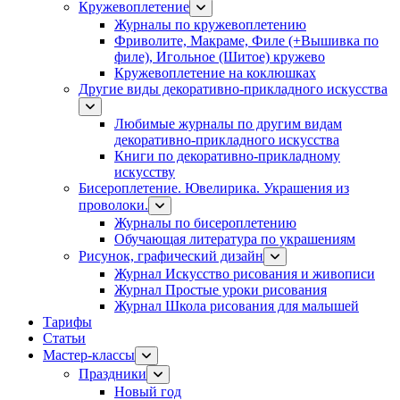
Кружевоплетение
Журналы по кружевоплетению
Фриволите, Макраме, Филе (+Вышивка по
филе), Игольное (Шитое) кружево
Кружевоплетение на коклюшках
Другие виды декоративно-прикладного искусства
Любимые журналы по другим видам
декоративно-прикладного искусства
Книги по декоративно-прикладному
искусству
Бисероплетение. Ювелирика. Украшения из
проволоки.
Журналы по бисероплетению
Обучающая литература по украшениям
Рисунок, графический дизайн
Журнал Искусство рисования и живописи
Журнал Простые уроки рисования
Журнал Школа рисования для малышей
Тарифы
Статьи
Мастер-классы
Праздники
Новый год