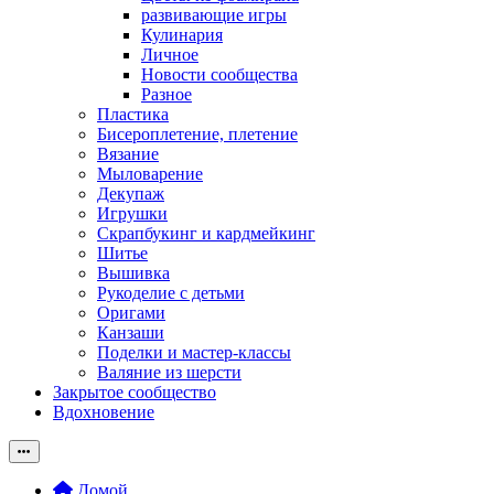
развивающие игры
Кулинария
Личное
Новости сообщества
Разное
Пластика
Бисероплетение, плетение
Вязание
Мыловарение
Декупаж
Игрушки
Скрапбукинг и кардмейкинг
Шитье
Вышивка
Рукоделие с детьми
Оригами
Канзаши
Поделки и мастер-классы
Валяние из шерсти
Закрытое сообщество
Вдохновение
Домой