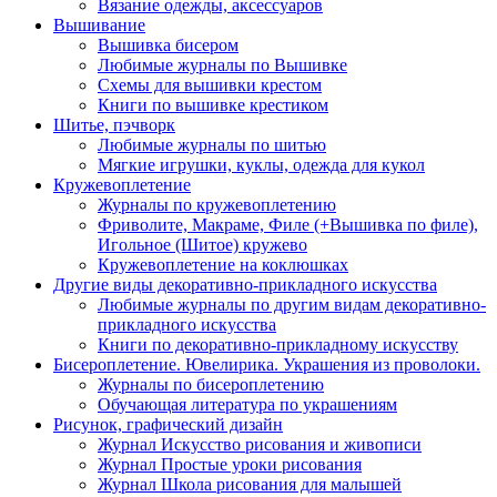
Вязание одежды, аксессуаров
Вышивание
Вышивка бисером
Любимые журналы по Вышивке
Схемы для вышивки крестом
Книги по вышивке крестиком
Шитье, пэчворк
Любимые журналы по шитью
Мягкие игрушки, куклы, одежда для кукол
Кружевоплетение
Журналы по кружевоплетению
Фриволите, Макраме, Филе (+Вышивка по филе),
Игольное (Шитое) кружево
Кружевоплетение на коклюшках
Другие виды декоративно-прикладного искусства
Любимые журналы по другим видам декоративно-
прикладного искусства
Книги по декоративно-прикладному искусству
Бисероплетение. Ювелирика. Украшения из проволоки.
Журналы по бисероплетению
Обучающая литература по украшениям
Рисунок, графический дизайн
Журнал Искусство рисования и живописи
Журнал Простые уроки рисования
Журнал Школа рисования для малышей