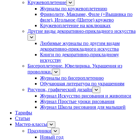
Кружевоплетение
Журналы по кружевоплетению
Фриволите, Макраме, Филе (+Вышивка по
филе), Игольное (Шитое) кружево
Кружевоплетение на коклюшках
Другие виды декоративно-прикладного искусства
Любимые журналы по другим видам
декоративно-прикладного искусства
Книги по декоративно-прикладному
искусству
Бисероплетение. Ювелирика. Украшения из
проволоки.
Журналы по бисероплетению
Обучающая литература по украшениям
Рисунок, графический дизайн
Журнал Искусство рисования и живописи
Журнал Простые уроки рисования
Журнал Школа рисования для малышей
Тарифы
Статьи
Мастер-классы
Праздники
Новый год