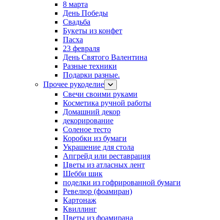
8 марта
День Победы
Свадьба
Букеты из конфет
Пасха
23 февраля
День Святого Валентина
Разные техники
Подарки разные.
Прочее рукоделие
Свечи своими руками
Косметика ручной работы
Домашний декор
декорирование
Соленое тесто
Коробки из бумаги
Украшение для стола
Апгрейд или реставрация
Цветы из атласных лент
Шебби шик
поделки из гофрированной бумаги
Ревелюр (фоамиран)
Картонаж
Квиллинг
Цветы из фоамирана