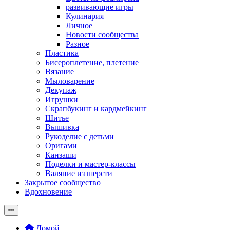
развивающие игры
Кулинария
Личное
Новости сообщества
Разное
Пластика
Бисероплетение, плетение
Вязание
Мыловарение
Декупаж
Игрушки
Скрапбукинг и кардмейкинг
Шитье
Вышивка
Рукоделие с детьми
Оригами
Канзаши
Поделки и мастер-классы
Валяние из шерсти
Закрытое сообщество
Вдохновение
Домой