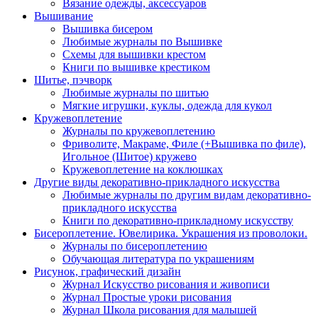
Вязание одежды, аксессуаров
Вышивание
Вышивка бисером
Любимые журналы по Вышивке
Схемы для вышивки крестом
Книги по вышивке крестиком
Шитье, пэчворк
Любимые журналы по шитью
Мягкие игрушки, куклы, одежда для кукол
Кружевоплетение
Журналы по кружевоплетению
Фриволите, Макраме, Филе (+Вышивка по филе),
Игольное (Шитое) кружево
Кружевоплетение на коклюшках
Другие виды декоративно-прикладного искусства
Любимые журналы по другим видам декоративно-
прикладного искусства
Книги по декоративно-прикладному искусству
Бисероплетение. Ювелирика. Украшения из проволоки.
Журналы по бисероплетению
Обучающая литература по украшениям
Рисунок, графический дизайн
Журнал Искусство рисования и живописи
Журнал Простые уроки рисования
Журнал Школа рисования для малышей