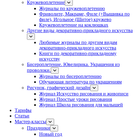
Кружевоплетение
Журналы по кружевоплетению
Фриволите, Макраме, Филе (+Вышивка по
филе), Игольное (Шитое) кружево
Кружевоплетение на коклюшках
Другие виды декоративно-прикладного искусства
Любимые журналы по другим видам
декоративно-прикладного искусства
Книги по декоративно-прикладному
искусству
Бисероплетение. Ювелирика. Украшения из
проволоки.
Журналы по бисероплетению
Обучающая литература по украшениям
Рисунок, графический дизайн
Журнал Искусство рисования и живописи
Журнал Простые уроки рисования
Журнал Школа рисования для малышей
Тарифы
Статьи
Мастер-классы
Праздники
Новый год