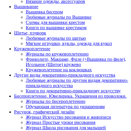
Вязание одежды, аксессуаров
Вышивание
Вышивка бисером
Любимые журналы по Вышивке
Схемы для вышивки крестом
Книги по вышивке крестиком
Шитье, пэчворк
Любимые журналы по шитью
Мягкие игрушки, куклы, одежда для кукол
Кружевоплетение
Журналы по кружевоплетению
Фриволите, Макраме, Филе (+Вышивка по филе),
Игольное (Шитое) кружево
Кружевоплетение на коклюшках
Другие виды декоративно-прикладного искусства
Любимые журналы по другим видам декоративно-
прикладного искусства
Книги по декоративно-прикладному искусству
Бисероплетение. Ювелирика. Украшения из проволоки.
Журналы по бисероплетению
Обучающая литература по украшениям
Рисунок, графический дизайн
Журнал Искусство рисования и живописи
Журнал Простые уроки рисования
Журнал Школа рисования для малышей