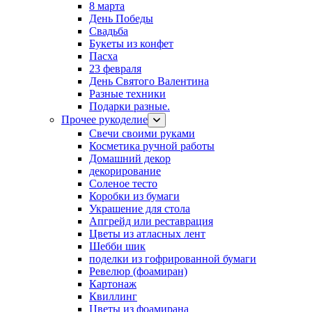
8 марта
День Победы
Свадьба
Букеты из конфет
Пасха
23 февраля
День Святого Валентина
Разные техники
Подарки разные.
Прочее рукоделие
Свечи своими руками
Косметика ручной работы
Домашний декор
декорирование
Соленое тесто
Коробки из бумаги
Украшение для стола
Апгрейд или реставрация
Цветы из атласных лент
Шебби шик
поделки из гофрированной бумаги
Ревелюр (фоамиран)
Картонаж
Квиллинг
Цветы из фоамирана