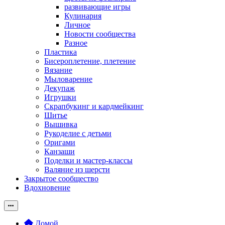
развивающие игры
Кулинария
Личное
Новости сообщества
Разное
Пластика
Бисероплетение, плетение
Вязание
Мыловарение
Декупаж
Игрушки
Скрапбукинг и кардмейкинг
Шитье
Вышивка
Рукоделие с детьми
Оригами
Канзаши
Поделки и мастер-классы
Валяние из шерсти
Закрытое сообщество
Вдохновение
Домой