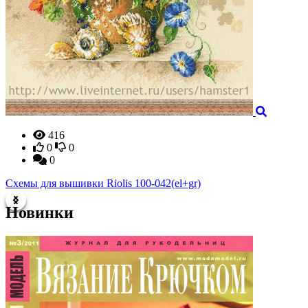
416
0
0
0
Схемы для вышивки Riolis 100-042(el+gr)
С
Новинки