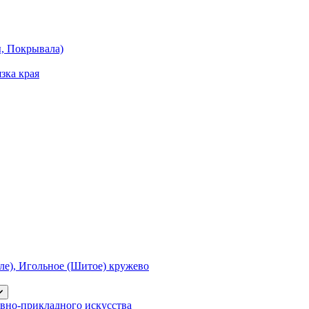
ы, Покрывала)
зка края
е), Игольное (Шитое) кружево
вно-прикладного искусства