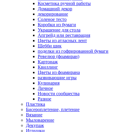
Косметика ручной работы
Домашний декор
декорирование
Соленое тесто
Коробки из бумаги
Украшение для стола
Апгрейд или реставрация
Цветы из атласных лент
Шебби шик
поделки из гофрированной бумаги
Ревелюр (фоамиран)
Картонаж
Квиллинг
Цветы из фоамирана
развивающие игры
Кулинария
Личное
Новости сообщества
Разное
Пластика
Бисероплетение, плетение
Вязание
Мыловарение
Декупаж
Игрушки