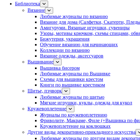
Библиотека
Вязание
Любимые журналы по вязанию
Вязание для дома (Салфетки, Скатерти, Плед
Амигуруми. Вязаные игрушки, сувениры
Узоры, мотивы крючком, схемы спицами, обвя
Бижутерия, украшения
Обучение вязанию для начинающих
Коллекции по вязанию
Вязание одежды, аксессуаров
Вышивание
Вышивка бисером
Любимые журналы по Вышивке
Схемы для вышивки крестом
Книги по вышивке крестиком
Шитье, пэчворк
Любимые журналы по шитью
Мягкие игрушки, куклы, одежда для кукол
Кружевоплетение
Журналы по кружевоплетению
Фриволите, Макраме, Филе (+Вышивка по фил
Кружевоплетение на коклюшках
Другие виды декоративно-прикладного искусства
Любимые журналы по другим видам декорати