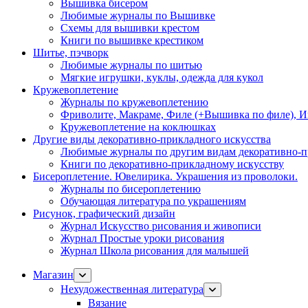
Вышивка бисером
Любимые журналы по Вышивке
Схемы для вышивки крестом
Книги по вышивке крестиком
Шитье, пэчворк
Любимые журналы по шитью
Мягкие игрушки, куклы, одежда для кукол
Кружевоплетение
Журналы по кружевоплетению
Фриволите, Макраме, Филе (+Вышивка по филе), И
Кружевоплетение на коклюшках
Другие виды декоративно-прикладного искусства
Любимые журналы по другим видам декоративно-п
Книги по декоративно-прикладному искусству
Бисероплетение. Ювелирика. Украшения из проволоки.
Журналы по бисероплетению
Обучающая литература по украшениям
Рисунок, графический дизайн
Журнал Искусство рисования и живописи
Журнал Простые уроки рисования
Журнал Школа рисования для малышей
Магазин
Нехудожественная литература
Вязание