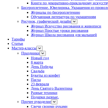
Книги по декоративно-прикладному искусств
Бисероплетение. Ювелирика. Украшения из провол
Журналы по бисероплетению
Обучающая литература по украшениям
Рисунок, графический дизайн
Журнал Искусство рисования и живописи
Журнал Простые уроки рисования
Журнал Школа рисования для малышей
Тарифы
Статьи
Мастер-классы
Праздники
Новый год
8 марта
День Победы
Свадьба
Букеты из конфет
Пасха
23 февраля
День Святого Валентина
Разные техники
Подарки разные.
Прочее рукоделие
Свечи своими руками