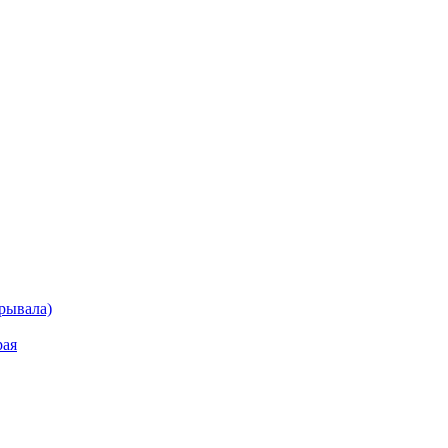
рывала)
рая