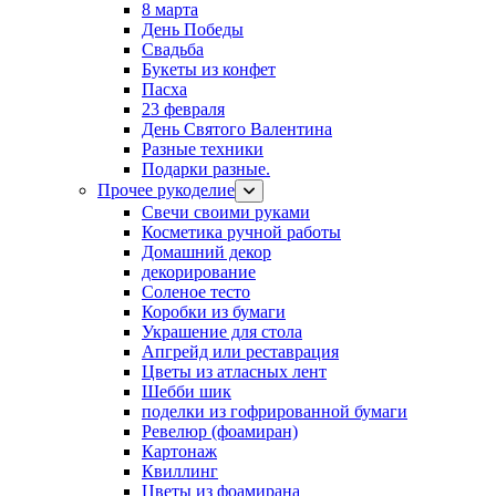
8 марта
День Победы
Свадьба
Букеты из конфет
Пасха
23 февраля
День Святого Валентина
Разные техники
Подарки разные.
Прочее рукоделие
Свечи своими руками
Косметика ручной работы
Домашний декор
декорирование
Соленое тесто
Коробки из бумаги
Украшение для стола
Апгрейд или реставрация
Цветы из атласных лент
Шебби шик
поделки из гофрированной бумаги
Ревелюр (фоамиран)
Картонаж
Квиллинг
Цветы из фоамирана