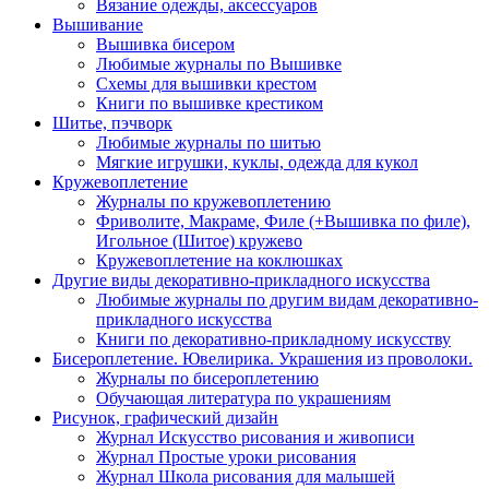
Вязание одежды, аксессуаров
Вышивание
Вышивка бисером
Любимые журналы по Вышивке
Схемы для вышивки крестом
Книги по вышивке крестиком
Шитье, пэчворк
Любимые журналы по шитью
Мягкие игрушки, куклы, одежда для кукол
Кружевоплетение
Журналы по кружевоплетению
Фриволите, Макраме, Филе (+Вышивка по филе),
Игольное (Шитое) кружево
Кружевоплетение на коклюшках
Другие виды декоративно-прикладного искусства
Любимые журналы по другим видам декоративно-
прикладного искусства
Книги по декоративно-прикладному искусству
Бисероплетение. Ювелирика. Украшения из проволоки.
Журналы по бисероплетению
Обучающая литература по украшениям
Рисунок, графический дизайн
Журнал Искусство рисования и живописи
Журнал Простые уроки рисования
Журнал Школа рисования для малышей