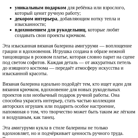
уникальным подарком
для ребёнка или взрослого,
который ценит ручную работу;
декором интерьера
, добавляющим нотку тепла и
изысканности;
вдохновением для рукодельниц
, которые любят
создавать свои проекты крючком.
Эта изысканная вязаная балерина амигуруми — воплощение
грации и вдохновения. Игрушка создана в образе нежной
танцовщицы в розовом платье, которая словно парит на сцене
под светом софитов. Каждая деталь — от аккуратных петель
до изящного костюма — передаёт атмосферу искусства и
изысканной красоты.
Вязаная балерина идеально подойдёт тем, кто ищет идеи для
вязания крючком, вдохновение для новых рукодельных
проектов или необычный подарок ручной работы. Она
способна украсить интерьер, стать частью коллекции
авторских игрушек или подарить особое настроение,
напоминая о том, что творчество может быть таким же лёгким
и воздушным, как танец.
Эта амигуруми кукла в стиле балерины не только
вдохновляет, но и подчёркивает ценность ручного труда.