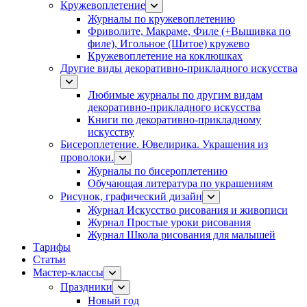
Кружевоплетение
Журналы по кружевоплетению
Фриволите, Макраме, Филе (+Вышивка по
филе), Игольное (Шитое) кружево
Кружевоплетение на коклюшках
Другие виды декоративно-прикладного искусства
Любимые журналы по другим видам
декоративно-прикладного искусства
Книги по декоративно-прикладному
искусству
Бисероплетение. Ювелирика. Украшения из
проволоки.
Журналы по бисероплетению
Обучающая литература по украшениям
Рисунок, графический дизайн
Журнал Искусство рисования и живописи
Журнал Простые уроки рисования
Журнал Школа рисования для малышей
Тарифы
Статьи
Мастер-классы
Праздники
Новый год