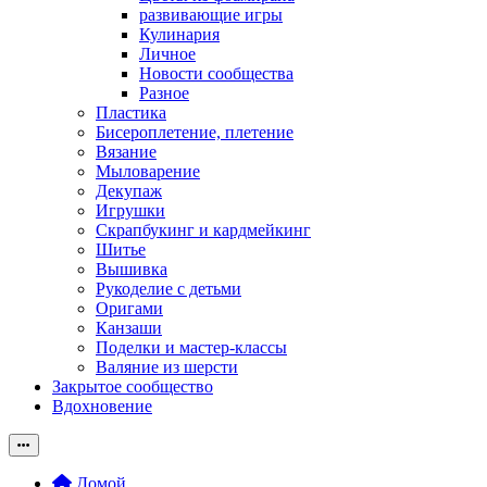
развивающие игры
Кулинария
Личное
Новости сообщества
Разное
Пластика
Бисероплетение, плетение
Вязание
Мыловарение
Декупаж
Игрушки
Скрапбукинг и кардмейкинг
Шитье
Вышивка
Рукоделие с детьми
Оригами
Канзаши
Поделки и мастер-классы
Валяние из шерсти
Закрытое сообщество
Вдохновение
Домой