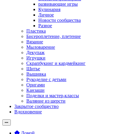
развивающие игры
Кулинария
Личное
Новости сообщества
Разное
Пластика
Бисероплетение, плетение
Вязание
Мыловарение
Декупаж
Игрушки
Скрапбукинг и кардмейкинг
Шитье
Вышивка
Рукоделие с детьми
Оригами
Канзаши
Поделки и мастер-классы
Валяние из шерсти
Закрытое сообщество
Вдохновение
Домой