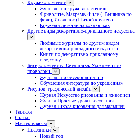
Кружевоплетение
Журналы по кружевоплетению
Фриволите, Макраме, Филе (+Вышивка по
филе), Игольное (Шитое) кружево
Кружевоплетение на коклюшках
Другие виды декоративно-прикладного искусства
Любимые журналы по другим видам
декоративно-прикладного искусства
Книги по декоративно-прикладному
искусству
Бисероплетение. Ювелирика. Украшения из
проволоки.
Журналы по бисероплетению
Обучающая литература по украшениям
Рисунок, графический дизайн
Журнал Искусство рисования и живописи
Журнал Простые уроки рисования
Журнал Школа рисования для малышей
Тарифы
Статьи
Мастер-классы
Праздники
Новый год