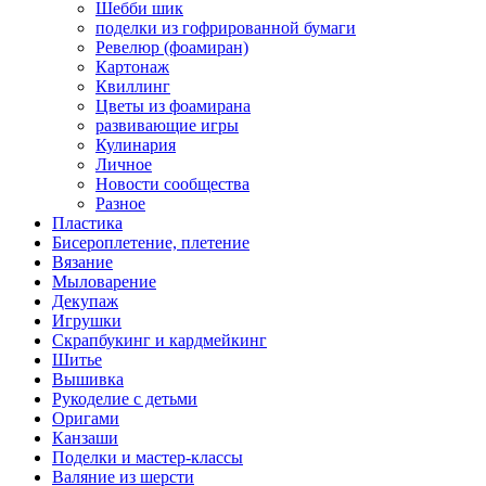
Шебби шик
поделки из гофрированной бумаги
Ревелюр (фоамиран)
Картонаж
Квиллинг
Цветы из фоамирана
развивающие игры
Кулинария
Личное
Новости сообщества
Разное
Пластика
Бисероплетение, плетение
Вязание
Мыловарение
Декупаж
Игрушки
Скрапбукинг и кардмейкинг
Шитье
Вышивка
Рукоделие с детьми
Оригами
Канзаши
Поделки и мастер-классы
Валяние из шерсти