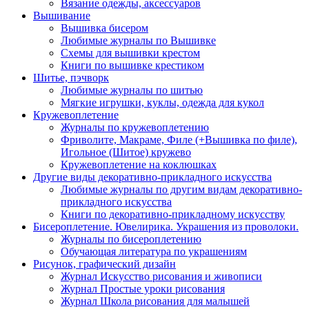
Вязание одежды, аксессуаров
Вышивание
Вышивка бисером
Любимые журналы по Вышивке
Схемы для вышивки крестом
Книги по вышивке крестиком
Шитье, пэчворк
Любимые журналы по шитью
Мягкие игрушки, куклы, одежда для кукол
Кружевоплетение
Журналы по кружевоплетению
Фриволите, Макраме, Филе (+Вышивка по филе),
Игольное (Шитое) кружево
Кружевоплетение на коклюшках
Другие виды декоративно-прикладного искусства
Любимые журналы по другим видам декоративно-
прикладного искусства
Книги по декоративно-прикладному искусству
Бисероплетение. Ювелирика. Украшения из проволоки.
Журналы по бисероплетению
Обучающая литература по украшениям
Рисунок, графический дизайн
Журнал Искусство рисования и живописи
Журнал Простые уроки рисования
Журнал Школа рисования для малышей