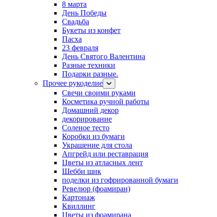
8 марта
День Победы
Свадьба
Букеты из конфет
Пасха
23 февраля
День Святого Валентина
Разные техники
Подарки разные.
Прочее рукоделие
Свечи своими руками
Косметика ручной работы
Домашний декор
декорирование
Соленое тесто
Коробки из бумаги
Украшение для стола
Апгрейд или реставрация
Цветы из атласных лент
Шебби шик
поделки из гофрированной бумаги
Ревелюр (фоамиран)
Картонаж
Квиллинг
Цветы из фоамирана