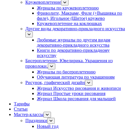
Кружевоплетение
Журналы по кружевоплетению
Фриволите, Макраме, Филе (+Вышивка по
филе), Игольное (Шитое) кружево
Кружевоплетение на коклюшках
Другие виды декоративно-прикладного искусства
Любимые журналы по другим видам
декоративно-прикладного искусства
Книги по декоративно-прикладному
искусству
Бисероплетение. Ювелирика. Украшения из
проволоки.
Журналы по бисероплетению
Обучающая литература по украшениям
Рисунок, графический дизайн
Журнал Искусство рисования и живописи
Журнал Простые уроки рисования
Журнал Школа рисования для малышей
Тарифы
Статьи
Мастер-классы
Праздники
Новый год