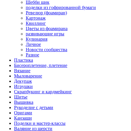
Шебби шик
поделки из гофрированной бумаги
Ревелюр (фоамиран)
Картонаж
Квиллинг
Цветы из фоамирана
развивающие игры
Кулинария
Личное
Новости сообщества
Разное
Пластика
Бисероплетение, плетение
Вязание
Мыловарение
Декупаж
Игрушки
Скрапбукинг и кардмейкинг
Шитье
Вышивка
Рукоделие с детьми
Оригами
Канзаши
Поделки и мастер-классы
Валяние из шерсти