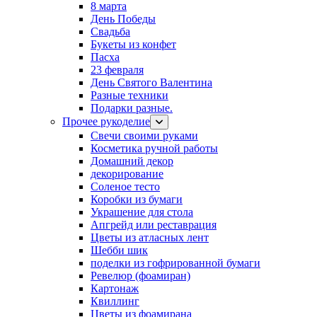
8 марта
День Победы
Свадьба
Букеты из конфет
Пасха
23 февраля
День Святого Валентина
Разные техники
Подарки разные.
Прочее рукоделие
Свечи своими руками
Косметика ручной работы
Домашний декор
декорирование
Соленое тесто
Коробки из бумаги
Украшение для стола
Апгрейд или реставрация
Цветы из атласных лент
Шебби шик
поделки из гофрированной бумаги
Ревелюр (фоамиран)
Картонаж
Квиллинг
Цветы из фоамирана