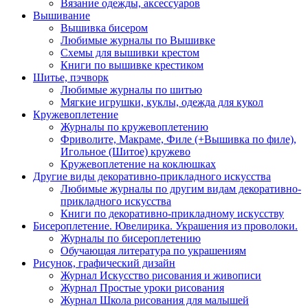
Вязание одежды, аксессуаров
Вышивание
Вышивка бисером
Любимые журналы по Вышивке
Схемы для вышивки крестом
Книги по вышивке крестиком
Шитье, пэчворк
Любимые журналы по шитью
Мягкие игрушки, куклы, одежда для кукол
Кружевоплетение
Журналы по кружевоплетению
Фриволите, Макраме, Филе (+Вышивка по филе),
Игольное (Шитое) кружево
Кружевоплетение на коклюшках
Другие виды декоративно-прикладного искусства
Любимые журналы по другим видам декоративно-
прикладного искусства
Книги по декоративно-прикладному искусству
Бисероплетение. Ювелирика. Украшения из проволоки.
Журналы по бисероплетению
Обучающая литература по украшениям
Рисунок, графический дизайн
Журнал Искусство рисования и живописи
Журнал Простые уроки рисования
Журнал Школа рисования для малышей