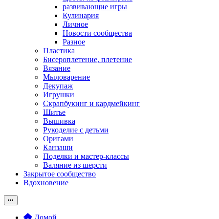
развивающие игры
Кулинария
Личное
Новости сообщества
Разное
Пластика
Бисероплетение, плетение
Вязание
Мыловарение
Декупаж
Игрушки
Скрапбукинг и кардмейкинг
Шитье
Вышивка
Рукоделие с детьми
Оригами
Канзаши
Поделки и мастер-классы
Валяние из шерсти
Закрытое сообщество
Вдохновение
Домой