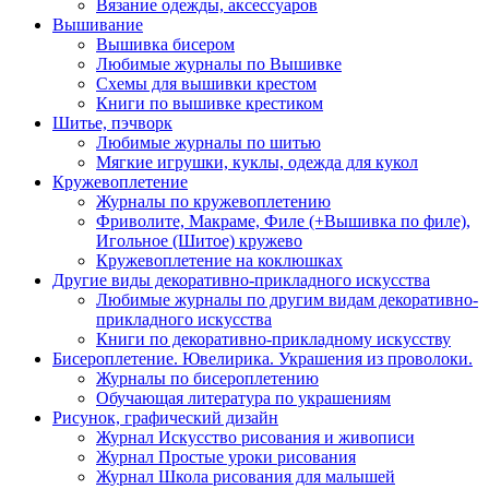
Вязание одежды, аксессуаров
Вышивание
Вышивка бисером
Любимые журналы по Вышивке
Схемы для вышивки крестом
Книги по вышивке крестиком
Шитье, пэчворк
Любимые журналы по шитью
Мягкие игрушки, куклы, одежда для кукол
Кружевоплетение
Журналы по кружевоплетению
Фриволите, Макраме, Филе (+Вышивка по филе),
Игольное (Шитое) кружево
Кружевоплетение на коклюшках
Другие виды декоративно-прикладного искусства
Любимые журналы по другим видам декоративно-
прикладного искусства
Книги по декоративно-прикладному искусству
Бисероплетение. Ювелирика. Украшения из проволоки.
Журналы по бисероплетению
Обучающая литература по украшениям
Рисунок, графический дизайн
Журнал Искусство рисования и живописи
Журнал Простые уроки рисования
Журнал Школа рисования для малышей