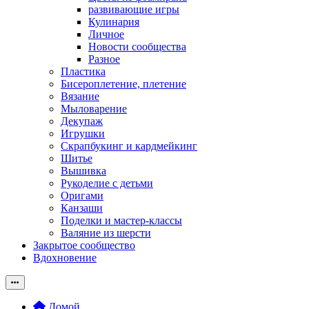
развивающие игры
Кулинария
Личное
Новости сообщества
Разное
Пластика
Бисероплетение, плетение
Вязание
Мыловарение
Декупаж
Игрушки
Скрапбукинг и кардмейкинг
Шитье
Вышивка
Рукоделие с детьми
Оригами
Канзаши
Поделки и мастер-классы
Валяние из шерсти
Закрытое сообщество
Вдохновение
Домой