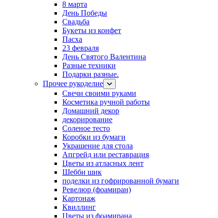
8 марта
День Победы
Свадьба
Букеты из конфет
Пасха
23 февраля
День Святого Валентина
Разные техники
Подарки разные.
Прочее рукоделие
Свечи своими руками
Косметика ручной работы
Домашний декор
декорирование
Соленое тесто
Коробки из бумаги
Украшение для стола
Апгрейд или реставрация
Цветы из атласных лент
Шебби шик
поделки из гофрированной бумаги
Ревелюр (фоамиран)
Картонаж
Квиллинг
Цветы из фоамирана