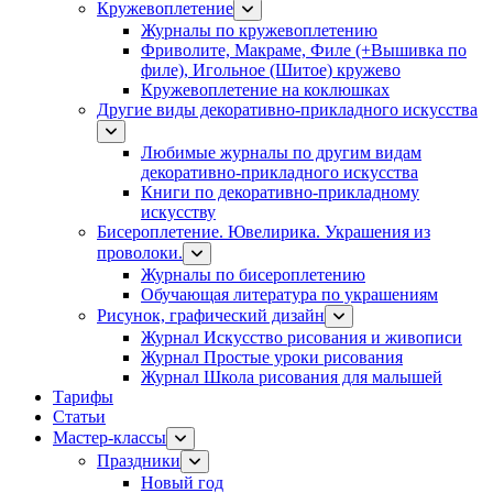
Кружевоплетение
Журналы по кружевоплетению
Фриволите, Макраме, Филе (+Вышивка по
филе), Игольное (Шитое) кружево
Кружевоплетение на коклюшках
Другие виды декоративно-прикладного искусства
Любимые журналы по другим видам
декоративно-прикладного искусства
Книги по декоративно-прикладному
искусству
Бисероплетение. Ювелирика. Украшения из
проволоки.
Журналы по бисероплетению
Обучающая литература по украшениям
Рисунок, графический дизайн
Журнал Искусство рисования и живописи
Журнал Простые уроки рисования
Журнал Школа рисования для малышей
Тарифы
Статьи
Мастер-классы
Праздники
Новый год